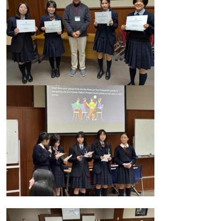
カリキュラム
授業、各教科の取り組み
補習・教養講座・公開講座・
ライフスキルプログラム
高大連携・講習・勉強合宿
芸術教育
課外授業
図書館教育
ICT機器の活用
学校生活
吉祥の一日
年間行事
委員会活動・部活動
学校生活Q&A
生徒居住地・通学時間
進路・進学