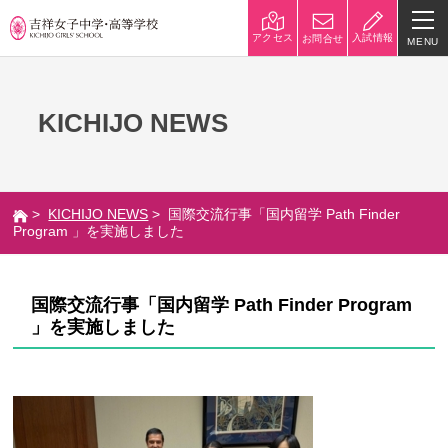
入試情報
アクセス
お問合せ
MENU
学校紹介
KICHIJO NEWS
校長挨拶
沿革
建学の精神と校是
施設・設備
>
KICHIJO NEWS
> 国際交流行事「国内留学 Path Finder
八王子キャンパス
学校規模
Program 」を実施しました
制服紹介
学費
国際交流行事「国内留学 Path Finder Program
災害への対策
学校紹介動画
」を実施しました
祥美会（保護者の会）・淑美
サポーターズサイト（寄付金
会（卒業生の会）
のお願い）
吉祥での学び