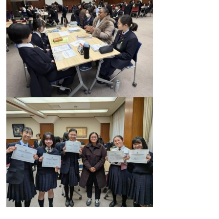
大学合格実績
進路プログラム
卒業生のメッセージ
卒業生の活躍
国際交流
国際交流行事
1年留学の制度
1年留学の留学先
本校の姉妹校・友好校
入試関連情報
学校説明会等イベント情報
デジタルパンフレット
募集要項
入試結果
入試問題
入試Q&A
保護者の方へ
在校生の方へ