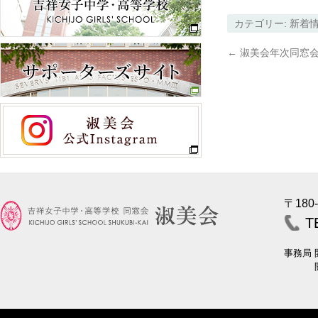
カテゴリー:
新着
←
淑美会年次同窓
〒180
T
事務局
開室時