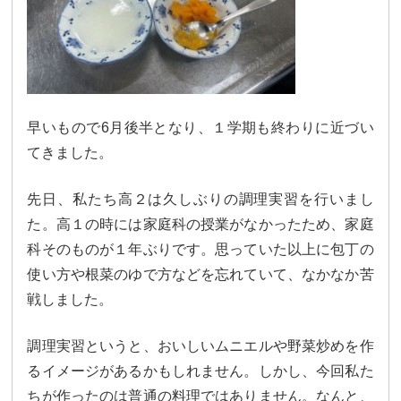
カリキュラム
授業、各教科の取り組み
補習・教養講座・公開講座・
ライフスキルプログラム
高大連携・講習・勉強合宿
芸術教育
課外授業
早いもので6月後半となり、１学期も終わりに近づい
てきました。
図書館教育
ICT機器の活用
先日、私たち高２は久しぶりの調理実習を行いまし
学校生活
た。高１の時には家庭科の授業がなかったため、家庭
吉祥の一日
年間行事
科そのものが１年ぶりです。思っていた以上に包丁の
使い方や根菜のゆで方などを忘れていて、なかなか苦
委員会活動・部活動
学校生活Q&A
戦しました。
生徒居住地・通学時間
調理実習というと、おいしいムニエルや野菜炒めを作
進路・進学
るイメージがあるかもしれません。しかし、今回私た
ちが作ったのは普通の料理ではありません。なんと、