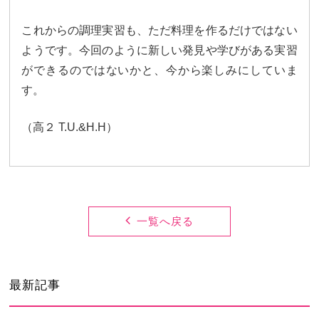
卒業生及び卒業生保護者の方へ
KICHIJO NEWS
アクセス
お問い合わせ
個人情報保護について
これからの調理実習も、ただ料理を作るだけではない
ようです。今回のように新しい発見や学びがある実習
ができるのではないかと、今から楽しみにしていま
す。
（高２ T.U.&H.H）
一覧へ戻る
最新記事