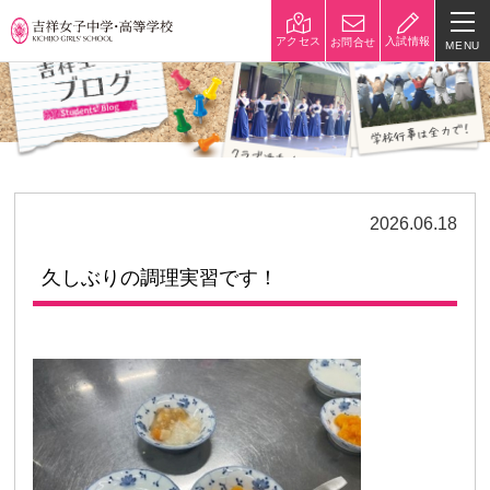
入試情報
アクセス
お問合せ
MENU
学校紹介
校長挨拶
沿革
建学の精神と校是
施設・設備
2026.06.18
八王子キャンパス
学校規模
久しぶりの調理実習です！
制服紹介
学費
災害への対策
学校紹介動画
祥美会（保護者の会）・淑美
サポーターズサイト（寄付金
会（卒業生の会）
のお願い）
吉祥での学び