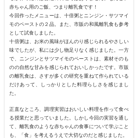
大学合格実績
進路プログラム
赤ちゃん用のご飯、つまり離乳食です！
今回作ったメニューは、十倍粥とニンジン・サツマイ
卒業生のメッセージ
卒業生の活躍
モのペーストの２品。また、市販の和風離乳食も参考
国際交流
として試食しました。
十倍粥は、お米の風味がほんのり感じられるやさしい
国際交流行事
1年留学の制度
味でしたが、私には少し物足りなく感じました。一方
で、ニンジンとサツマイモのペーストは、素材そのも
1年留学の留学先
本校の姉妹校・友好校
のの自然な甘みを感じられておいしかったです。市販
の離乳食は、さすが多くの研究を重ねて作られている
入試関連情報
だけあって、しっかりとした料理らしさを感じまし
学校説明会等イベント情報
デジタルパンフレット
た。
募集要項
入試結果
正直なところ、調理実習はおいしい料理を作って食べ
る授業だと思っていました。しかし今回の実習を通し
入試問題
入試Q&A
て、離乳食のような赤ちゃんの食事について学ぶこと
も、「食」を考えるうえで大切なのだと感じました。
保護者の方へ
在校生の方へ