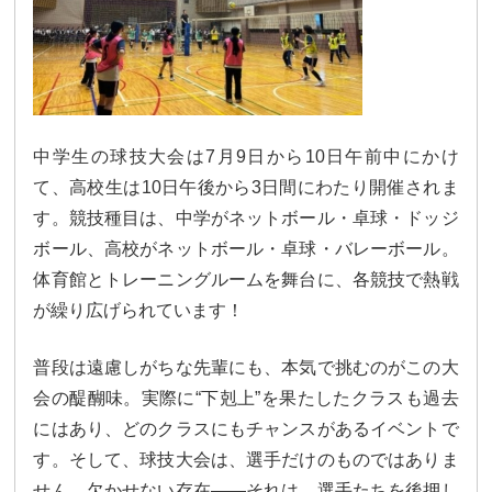
カリキュラム
授業、各教科の取り組み
補習・教養講座・公開講座・
ライフスキルプログラム
高大連携・講習・勉強合宿
芸術教育
課外授業
中学生の球技大会は7月9日から10日午前中にかけ
て、高校生は10日午後から3日間にわたり開催されま
図書館教育
ICT機器の活用
す。競技種目は、中学がネットボール・卓球・ドッジ
学校生活
ボール、高校がネットボール・卓球・バレーボール。
体育館とトレーニングルームを舞台に、各競技で熱戦
吉祥の一日
年間行事
が繰り広げられています！
委員会活動・部活動
学校生活Q&A
普段は遠慮しがちな先輩にも、本気で挑むのがこの大
会の醍醐味。実際に“下剋上”を果たしたクラスも過去
生徒居住地・通学時間
にはあり、どのクラスにもチャンスがあるイベントで
進路・進学
す。そして、球技大会は、選手だけのものではありま
せん。欠かせない存在——それは、選手たちを後押し