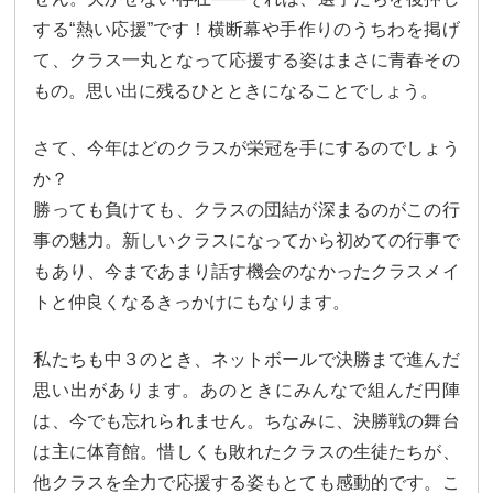
大学合格実績
進路プログラム
する“熱い応援”です！横断幕や手作りのうちわを掲げ
て、クラス一丸となって応援する姿はまさに青春その
卒業生のメッセージ
卒業生の活躍
もの。思い出に残るひとときになることでしょう。
国際交流
さて、今年はどのクラスが栄冠を手にするのでしょう
国際交流行事
1年留学の制度
か？
勝っても負けても、クラスの団結が深まるのがこの行
1年留学の留学先
本校の姉妹校・友好校
事の魅力。新しいクラスになってから初めての行事で
もあり、今まであまり話す機会のなかったクラスメイ
入試関連情報
トと仲良くなるきっかけにもなります。
学校説明会等イベント情報
デジタルパンフレット
私たちも中３のとき、ネットボールで決勝まで進んだ
募集要項
入試結果
思い出があります。あのときにみんなで組んだ円陣
は、今でも忘れられません。ちなみに、決勝戦の舞台
入試問題
入試Q&A
は主に体育館。惜しくも敗れたクラスの生徒たちが、
他クラスを全力で応援する姿もとても感動的です。こ
保護者の方へ
在校生の方へ