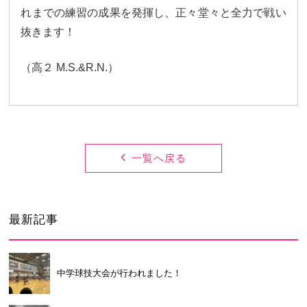
卒業生及び卒業生保護者の方へ
KICHIJO NEWS
れまでの練習の成果を発揮し、正々堂々と全力で戦い
アクセス
お問い合わせ
個人情報保護について
抜きます！
（高２ M.S.&R.N.）
一覧へ戻る
最新記事
中学球技大会が行われました！