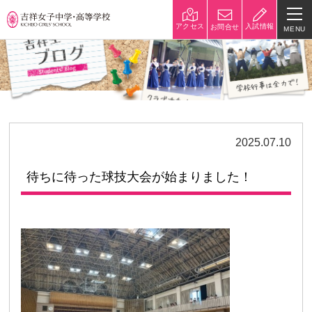
入試情報
アクセス
お問合せ
MENU
学校紹介
校長挨拶
沿革
建学の精神と校是
施設・設備
2025.07.10
八王子キャンパス
学校規模
待ちに待った球技大会が始まりました！
制服紹介
学費
災害への対策
学校紹介動画
祥美会（保護者の会）・淑美
サポーターズサイト（寄付金
会（卒業生の会）
のお願い）
吉祥での学び