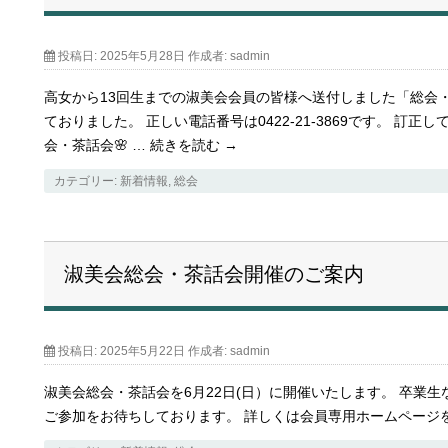
投稿日:
2025年5月28日
作成者:
sadmin
高女から13回生までの淑美会会員の皆様へ送付しました「総会
ておりました。 正しい電話番号は0422-21-3869です。 訂正
会・茶話会🌸 …
続きを読む
→
カテゴリー:
新着情報
,
総会
淑美会総会・茶話会開催のご案内
投稿日:
2025年5月22日
作成者:
sadmin
淑美会総会・茶話会を6月22日(日）に開催いたします。 卒業
ご参加をお待ちしております。 詳しくは会員専用ホームペー