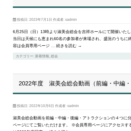
投稿日:
2023年7月1日
作成者:
sadmin
6月25日（日）13時より淑美会総会を吉祥ホールにて開催いた
当日は天候にも恵まれ60名の参加者が来場され、盛況のうちに
容は会員専用ページ …
続きを読む
→
カテゴリー:
新着情報
,
総会
2022年度 淑美会総会動画（前編・中編
投稿日:
2022年10月6日
作成者:
sadmin
淑美会総会動画を前編・中編・後編・アトラクションの４つに分けて
ページにてご覧いただけます。 ※会員専用ページにアクセスす