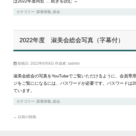
は2022年度同窓 …
続きを読む
→
カテゴリー:
新着情報
,
総会
2022年度 淑美会総会写真（字幕付）
投稿日:
2022年9月8日
作成者:
sadmin
淑美会総会の写真をYouTubeでご覧いただけるように、会員専
ジをご覧にになるには、パスワードが必要です。パスワードは20
ています。
カテゴリー:
新着情報
,
総会
←
以前の投稿