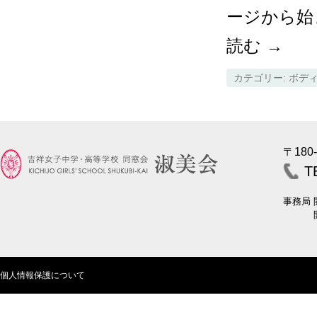
ージから始
読む
→
カテゴリー:
ボデ
〒180
T
事務局
開室時
個人情報保護について