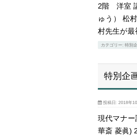
2階 洋室 
ゅう） 松
村先生が最
カテゴリー:
特別
特別企
投稿日:
2018年1
現代マナー
華斎 菱眞)