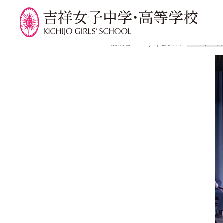
←
オーストラリア留学だよ
IGGS表彰式吉祥からの留学
投稿者:
kichijo
|
公開日:
2020年10
学校紹介
吉祥での学び
学
校長挨拶
カリキュラム
吉祥
沿革
授業、各教科の取り組み
年間
建学の精神と校是
補習・教養講座・公開講
委員
座・高大連携・講習・勉
施設・設備
学校
強合宿
八王子キャンパス
生徒
ライフスキルプログラム
学校規模
芸術教育
制服紹介
課外授業
学費