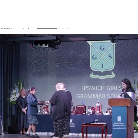
り
生IMG_0584 (1)
月22日
|
フルサイズ:
480 × 360
ピクセル
校生活
進路・進学
国際交流
の一日
大学合格実績
国際交流行事
行事
進路プログラム
1年留学の制度
会活動・部活動
卒業生のメッセージ
1年留学の留学先
生活Q&A
卒業生の活躍
本校の姉妹校・友好校
居住地・通学時間