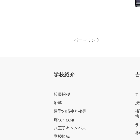
図書館教育
災害への対策
ICT機器の活用
学校紹介動画
祥美会（保護者の会）・
淑美会（卒業生の会）
パーマリンク
サポーターズサイト（寄
付金のお願い）
学校紹介
保護者の方へ
在校生の方へ
校長挨拶
カ
沿革
授
建学の精神と校是
補
携
施設・設備
ラ
八王子キャンパス
芸
学校規模