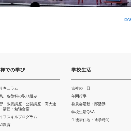
IG
吉祥での学び
学校生活
卒業生及び卒業生保護者の方へ
KICHIJO NEWS
アクセス
お問
リキュラム
吉祥の一日
業、各教科の取り組み
年間行事
習・教養講座・公開講座・高大連
委員会活動・部活動
・講習・勉強合宿
学校生活Q&A
イフスキルプログラム
生徒居住地・通学時間
術教育