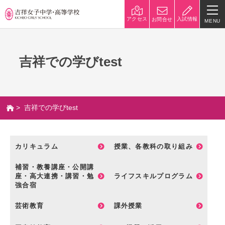
入試情報
アクセス
お問合せ
MENU
学校紹介
吉祥での学びtest
校長挨拶
沿革
建学の精神と校是
施設・設備
> 吉祥での学びtest
八王子キャンパス
学校規模
制服紹介
学費
カリキュラム
授業、各教科の取り組み
災害への対策
学校紹介動画
補習・教養講座・公開講
座・高大連携・講習・勉
ライフスキルプログラム
祥美会（保護者の会）・淑美
サポーターズサイト（寄付金
強合宿
会（卒業生の会）
のお願い）
芸術教育
課外授業
吉祥での学び