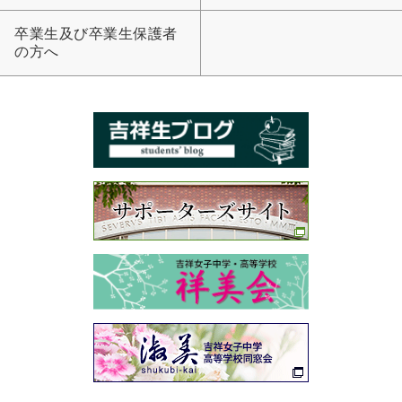
大学合格実績
進路プログラム
卒業生及び卒業生保護者
卒業生のメッセージ
卒業生の活躍
の方へ
国際交流
国際交流行事
1年留学の制度
1年留学の留学先
本校の姉妹校・友好校
入試関連情報
学校説明会等イベント情報
デジタルパンフレット
募集要項
入試結果
入試問題
入試Q&A
保護者の方へ
在校生の方へ