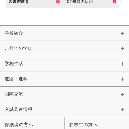
図書館教育
ICT機器の活用
カリキュラム
授業、各教科の取り組み
補習・教養講座・公開講座・
ライフスキルプログラム
高大連携・講習・勉強合宿
学校紹介
芸術教育
課外授業
吉祥での学び
図書館教育
ICT機器の活用
学校生活
学校生活
吉祥の一日
年間行事
進路・進学
委員会活動・部活動
学校生活Q&A
国際交流
生徒居住地・通学時間
入試関連情報
進路・進学
保護者の方へ
在校生の方へ