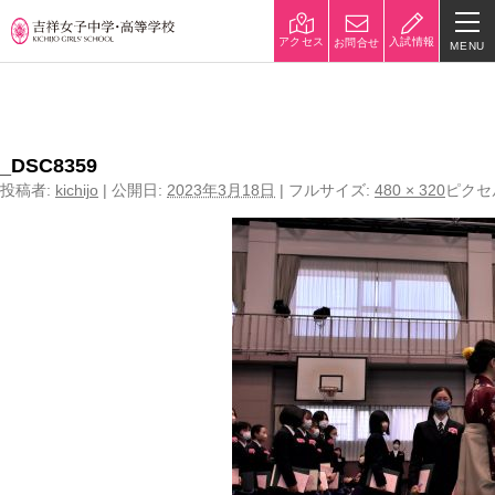
入試情報
アクセス
お問合せ
MENU
←
第74回 卒業証書授与式を挙行しました
学校紹介
校長挨拶
沿革
_DSC8359
投稿者:
kichijo
|
公開日:
2023年3月18日
|
フルサイズ:
480 × 320
ピクセ
建学の精神と校是
施設・設備
八王子キャンパス
学校規模
制服紹介
学費
災害への対策
学校紹介動画
祥美会（保護者の会）・淑美
サポーターズサイト（寄付金
会（卒業生の会）
のお願い）
吉祥での学び