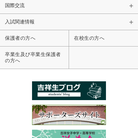
大学合格実績
進路プログラム
国際交流
卒業生のメッセージ
卒業生の活躍
入試関連情報
国際交流
保護者の方へ
在校生の方へ
国際交流行事
1年留学の制度
卒業生及び卒業生保護者
の方へ
1年留学の留学先
本校の姉妹校・友好校
入試関連情報
学校説明会等イベント情報
デジタルパンフレット
募集要項
入試結果
入試問題
入試Q&A
保護者の方へ
在校生の方へ