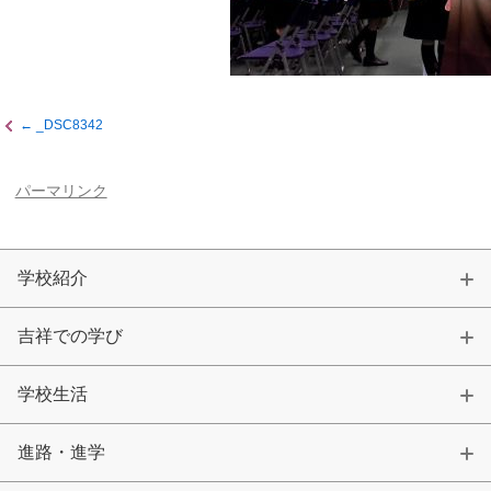
カリキュラム
授業、各教科の取り組み
補習・教養講座・公開講座・
ライフスキルプログラム
高大連携・講習・勉強合宿
_DSC8342
芸術教育
課外授業
パーマリンク
図書館教育
ICT機器の活用
学校生活
学校紹介
吉祥の一日
年間行事
吉祥での学び
委員会活動・部活動
学校生活Q&A
学校生活
生徒居住地・通学時間
進路・進学
進路・進学