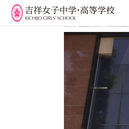
←
芸術鑑賞会でミュージカル
IMG_6565
投稿者:
kichijo
|
公開日:
2018年6月
学校紹介
吉祥での学び
学
校長挨拶
カリキュラム
吉祥
沿革
授業、各教科の取り組み
年間
建学の精神と校是
補習・教養講座・公開講
委員
座・高大連携・講習・勉
施設・設備
学校
強合宿
八王子キャンパス
生徒
ライフスキルプログラム
学校規模
芸術教育
制服紹介
課外授業
学費