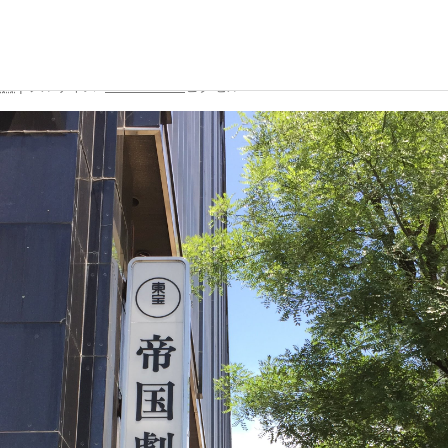
「MOZART!」を鑑賞しました
8日
|
フルサイズ:
3264 × 2448
ピクセル
校生活
進路・進学
国際交流
の一日
大学合格実績
国際交流行事
行事
進路プログラム
1年留学の制度
会活動・部活動
卒業生のメッセージ
1年留学の留学先
生活Q&A
卒業生の活躍
本校の姉妹校・友好校
居住地・通学時間