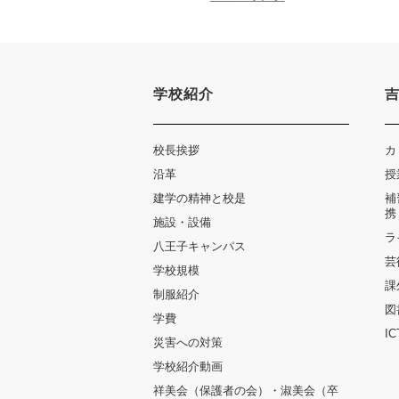
学校紹介
校長挨拶
カ
沿革
授
建学の精神と校是
補
携
施設・設備
ラ
八王子キャンパス
芸
学校規模
課
制服紹介
図
学費
I
災害への対策
学校紹介動画
祥美会（保護者の会）・淑美会（卒