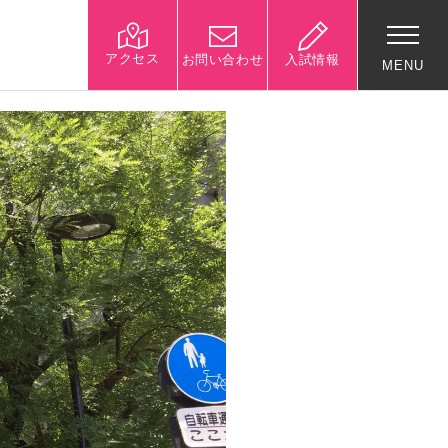
アクセス
お問い合わせ
入試情報
MENU
入試関連情報
学校説明会等イベント情
報
デジタルパンフレット
募集要項
入試結果
入試問題
入試Q&A