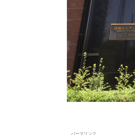
図書館教育
災害への対策
ICT機器の活用
学校紹介動画
祥美会（保護者の会）・
淑美会（卒業生の会）
サポーターズサイト（寄
付金のお願い）
保護者の方へ
在校生の方へ
パーマリンク