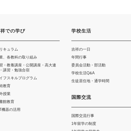
吉祥での学び
学校生活
リキュラム
吉祥の一日
業、各教科の取り組み
年間行事
習・教養講座・公開講座・高大連
委員会活動・部活動
・講習・勉強合宿
学校生活Q&A
イフスキルプログラム
生徒居住地・通学時間
術教育
外授業
国際交流
書館教育
CT機器の活用
国際交流行事
1年留学の制度