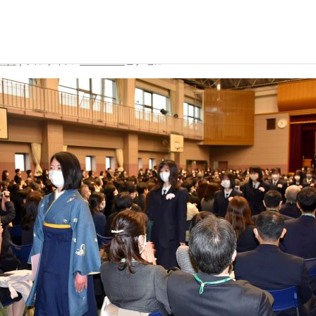
を挙行しました
22日
|
フルサイズ:
480 × 360
ピクセル
校生活
進路・進学
国際交流
の一日
大学合格実績
国際交流行事
行事
進路プログラム
1年留学の制度
会活動・部活動
卒業生のメッセージ
1年留学の留学先
生活Q&A
卒業生の活躍
本校の姉妹校・友好校
居住地・通学時間