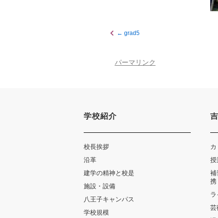
図書館教育
災害への対策
ICT機器の活用
学校紹介動画
grad5
祥美会（保護者の会）・
淑美会（卒業生の会）
パーマリンク
サポーターズサイト（寄
付金のお願い）
学校紹介
保護者の方へ
在校生の方へ
校長挨拶
カ
沿革
授
建学の精神と校是
補
携
施設・設備
ラ
八王子キャンパス
芸
学校規模