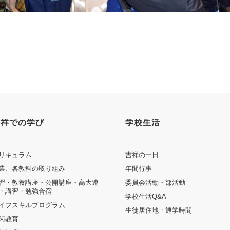
吉祥での学び
学校生活
卒業生及び卒業生保護者の方へ
KICHIJO NEWS
アクセス
お問
リキュラム
吉祥の一日
業、各教科の取り組み
年間行事
習・教養講座・公開講座・高大連
委員会活動・部活動
・講習・勉強合宿
学校生活Q&A
イフスキルプログラム
生徒居住地・通学時間
術教育