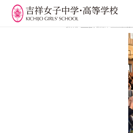
←
高等学校卒業証書授与式
grad6
投稿者:
kichijo
|
公開日:
2022年3月
学校紹介
吉祥での学び
学
校長挨拶
カリキュラム
吉祥
沿革
授業、各教科の取り組み
年間
建学の精神と校是
補習・教養講座・公開講
委員
座・高大連携・講習・勉
施設・設備
学校
強合宿
八王子キャンパス
生徒
ライフスキルプログラム
学校規模
芸術教育
制服紹介
課外授業
学費