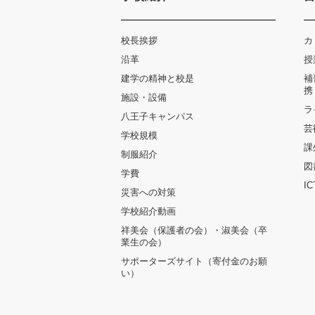
校長挨拶
カ
沿革
授
建学の精神と校是
補
携
施設・設備
ラ
八王子キャンパス
芸
学校規模
課
制服紹介
図
学費
I
災害への対策
学校紹介動画
祥美会（保護者の会）・淑美会（卒
業生の会）
サポーターズサイト（寄付金のお願
い）