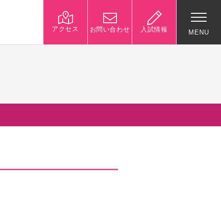
アクセス
お問い合わせ
入試情報
MENU
入試関連情報
学校説明会等イベント情
報
デジタルパンフレット
募集要項
入試結果
入試問題
入試Q&A