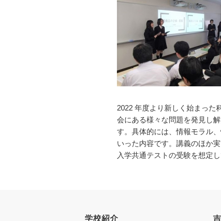
図書館教育
災害への対策
ICT機器の活用
学校紹介動画
祥美会（保護者の会）・
淑美会（卒業生の会）
サポーターズサイト（寄
付金のお願い）
2022 年度より新しく始ま
会にある様々な問題を発見し解
す。具体的には、情報モラル、
いった内容です。講義のほか実
保護者の方へ
在校生の方へ
入学共通テストの受験を想定し
学校紹介