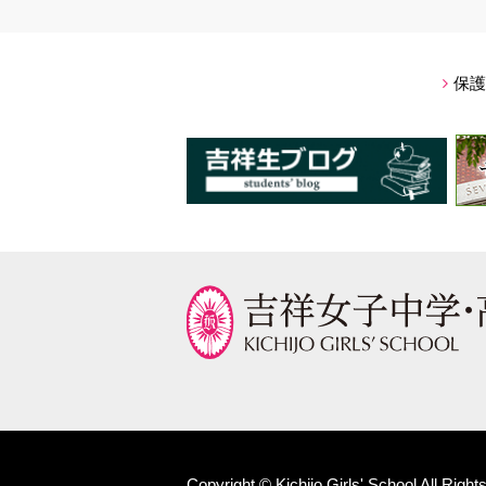
保護
Copyright © Kichijo Girls' School All Righ