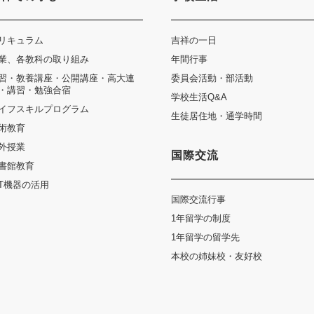
リキュラム
吉祥の一日
業、各教科の取り組み
年間行事
習・教養講座・公開講座・高大連
委員会活動・部活動
・講習・勉強合宿
学校生活Q&A
イフスキルプログラム
生徒居住地・通学時間
術教育
外授業
国際交流
書館教育
CT機器の活用
国際交流行事
1年留学の制度
1年留学の留学先
本校の姉妹校・友好校