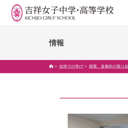
情報
学校紹介
吉祥での学び
学
校長挨拶
カリキュラム
吉祥
>
吉祥での学び
>
授業、各教科の取り
沿革
授業、各教科の取り組み
年間
建学の精神と校是
補習・教養講座・公開講
委員
座・高大連携・講習・勉
施設・設備
学校
強合宿
八王子キャンパス
生徒
ライフスキルプログラム
学校規模
芸術教育
制服紹介
課外授業
学費