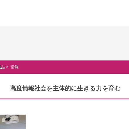
校生活
進路・進学
国際交流
の一日
大学合格実績
国際交流行事
組み
> 情報
行事
進路プログラム
1年留学の制度
会活動・部活動
卒業生のメッセージ
1年留学の留学先
高度情報社会を主体的に生きる力を育む
生活Q&A
卒業生の活躍
本校の姉妹校・友好校
居住地・通学時間