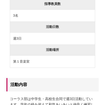
指導教員数
カリキュラム
授業、各教科の取り組み
3名
補習・教養講座・公開講座・
ライフスキルプログラム
高大連携・講習・勉強合宿
活動日数
芸術教育
課外授業
週3日
図書館教育
ICT機器の活用
活動場所
学校生活
第１音楽室
吉祥の一日
年間行事
委員会活動・部活動
学校生活Q&A
活動内容
生徒居住地・通学時間
進路・進学
コーラス部は中学生・高校生合同で週3日活動してい
ます。学年の枠を超えて和気あいあいと仲良く練習し