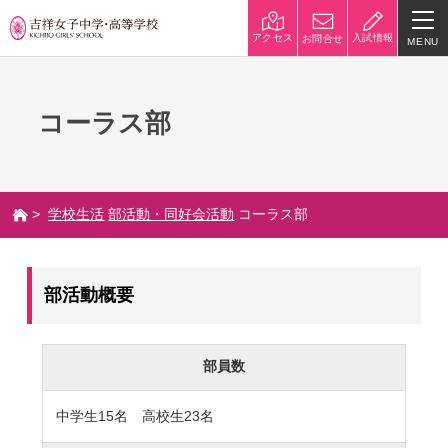
入試情報
アクセス
お問合せ
MENU
学校紹介
コーラス部
校長挨拶
沿革
建学の精神と校是
施設・設備
>
学校生活
部活動・同好会活動
コーラス部
八王子キャンパス
学校規模
制服紹介
学費
部活動概要
災害への対策
学校紹介動画
祥美会（保護者の会）・淑美
サポーターズサイト（寄付金
部員数
会（卒業生の会）
のお願い）
中学生15名 高校生23名
吉祥での学び