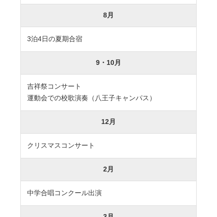
卒業生及び卒業生保護者の方へ
KICHIJO NEWS
8月
アクセス
お問い合わせ
個人情報保護について
3泊4日の夏期合宿
9・10月
吉祥祭コンサート
運動会での校歌演奏（八王子キャンパス）
12月
クリスマスコンサート
2月
中学合唱コンクール出演
3月