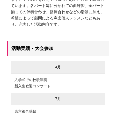
大学合格実績
進路プログラム
ています。各パート毎に分かれての曲練習、全パート
揃っての伴奏合わせ、指揮合わせなどの活動に加え、
卒業生のメッセージ
卒業生の活躍
希望によって顧問による声楽個人レッスンなどもあ
り、充実した活動内容です。
国際交流
国際交流行事
1年留学の制度
活動実績・大会参加
1年留学の留学先
本校の姉妹校・友好校
入試関連情報
4月
学校説明会等イベント情報
デジタルパンフレット
入学式での校歌演奏
新入生歓迎コンサート
募集要項
入試結果
7月
入試問題
入試Q&A
東京都合唱祭
保護者の方へ
在校生の方へ