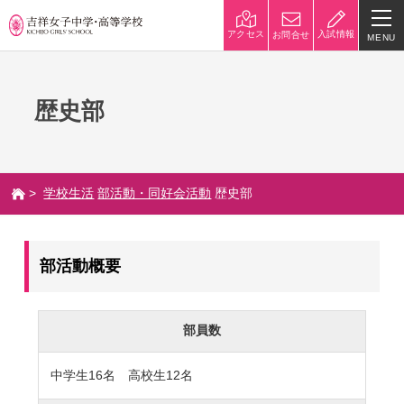
入試情報
アクセス
お問合せ
MENU
学校紹介
歴史部
校長挨拶
沿革
建学の精神と校是
施設・設備
>
学校生活
部活動・同好会活動
歴史部
八王子キャンパス
学校規模
制服紹介
学費
部活動概要
災害への対策
学校紹介動画
祥美会（保護者の会）・淑美
サポーターズサイト（寄付金
部員数
会（卒業生の会）
のお願い）
中学生16名 高校生12名
吉祥での学び