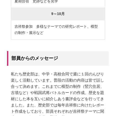
夏期合宿 史跡などを見学
卒業生及び卒業生保護者の方へ
KICHIJO NEWS
アクセス
お問い合わせ
個人情報保護について
9～10月
吉祥祭参加 多様なテーマでの研究レポート、模型
の制作・展示など
部員からのメッセージ
私たち歴史部は、中学・高校合同で週に１回のんびり
楽しく活動しています。普段の活動の内容は皆で話し
合って決めます。これまでに模型の制作（竪穴住居、
古墳など）や戦国武将バトルカードの作成、歴史を題
材にした本を互いに紹介しあう書評会などを行ってき
ました。また、歴史部では毎年吉祥祭に向けたレポー
ト作成をしており、部員それぞれが吉祥祭テーマに関