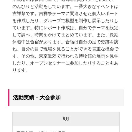
大学合格実績
進路プログラム
のんびりと活動をしています。一番大きなイベントは
吉祥祭です。吉祥祭テーマに関連させた個人レポート
卒業生のメッセージ
卒業生の活躍
を作成したり、グループで模型を制作し展示したりし
ています。特にレポート作成は、自分でテーマを設定
国際交流
して調べ、時間をかけてまとめています。また、長期
休暇中は合宿があります。合宿は自分の足で史跡を訪
国際交流行事
1年留学の制度
ね、自分の目で現場を見ることができる貴重な機会で
す。その他、東京近郊で行われる博物館の展示を見学
1年留学の留学先
本校の姉妹校・友好校
したり、オープンセミナーに参加したりすることもあ
ります。
入試関連情報
学校説明会等イベント情報
デジタルパンフレット
活動実績・大会参加
募集要項
入試結果
入試問題
入試Q&A
8月
保護者の方へ
在校生の方へ