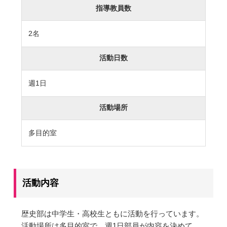
指導教員数
カリキュラム
授業、各教科の取り組み
2名
補習・教養講座・公開講座・
ライフスキルプログラム
高大連携・講習・勉強合宿
活動日数
芸術教育
課外授業
週1日
図書館教育
ICT機器の活用
活動場所
学校生活
多目的室
吉祥の一日
年間行事
委員会活動・部活動
学校生活Q&A
活動内容
生徒居住地・通学時間
進路・進学
歴史部は中学生・高校生ともに活動を行っています。
活動場所は多目的室で、週1日部員が内容を決めて、