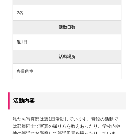
カリキュラム
授業、各教科の取り組み
2名
補習・教養講座・公開講座・
ライフスキルプログラム
高大連携・講習・勉強合宿
活動日数
芸術教育
課外授業
週1日
図書館教育
ICT機器の活用
活動場所
学校生活
多目的室
吉祥の一日
年間行事
委員会活動・部活動
学校生活Q&A
活動内容
生徒居住地・通学時間
私たち写真部は週1日活動しています。普段の活動で
進路・進学
は部員同士で写真の撮り方を教えあったり、学校内や
他の部活にお邪魔して部活風景を撮ったりしていま