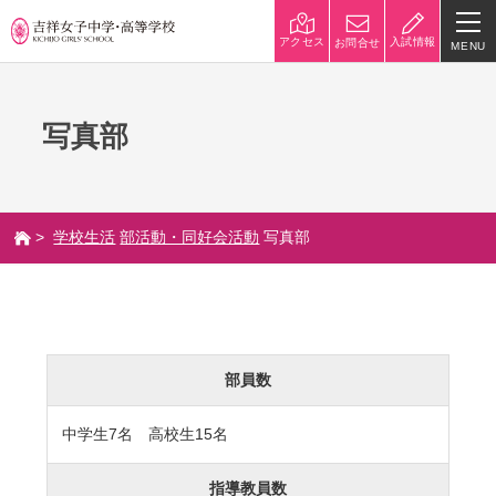
入試情報
アクセス
お問合せ
MENU
学校紹介
写真部
校長挨拶
沿革
建学の精神と校是
施設・設備
>
学校生活
部活動・同好会活動
写真部
八王子キャンパス
学校規模
制服紹介
学費
災害への対策
学校紹介動画
部員数
祥美会（保護者の会）・淑美
サポーターズサイト（寄付金
会（卒業生の会）
のお願い）
中学生7名 高校生15名
吉祥での学び
指導教員数