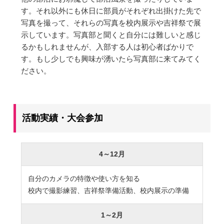
大学合格実績
進路プログラム
す。それ以外にも休日に部員がそれぞれ出掛けた先で
写真を撮って、それらの写真を校内展示や吉祥祭で展
卒業生のメッセージ
卒業生の活躍
示しています。写真部と聞くと自分には難しいと感じ
るかもしれませんが、入部する人は初心者ばかりで
国際交流
す。もし少しでも興味が湧いたら写真部に来てみてく
ださい。
国際交流行事
1年留学の制度
1年留学の留学先
本校の姉妹校・友好校
活動実績・大会参加
入試関連情報
学校説明会等イベント情報
デジタルパンフレット
4～12月
募集要項
入試結果
自分のカメラの特徴や使い方を知る
校内で撮影練習、吉祥祭準備活動、校内展示の準備
入試問題
入試Q&A
1～2月
保護者の方へ
在校生の方へ