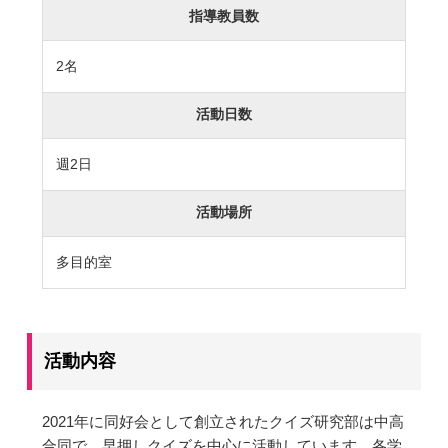
指導教員数
カリキュラム
授業、各教科の取り組み
2名
補習・教養講座・公開講座・
ライフスキルプログラム
高大連携・講習・勉強合宿
活動日数
芸術教育
課外授業
週2日
図書館教育
ICT機器の活用
活動場所
学校生活
多目的室
吉祥の一日
年間行事
委員会活動・部活動
学校生活Q&A
活動内容
生徒居住地・通学時間
進路・進学
2021年に同好会として創立されたクイズ研究部は中高
合同で、早押しクイズを中心に活動しています。各学