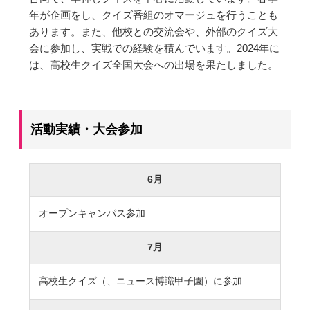
大学合格実績
進路プログラム
年が企画をし、クイズ番組のオマージュを行うことも
あります。また、他校との交流会や、外部のクイズ大
卒業生のメッセージ
卒業生の活躍
会に参加し、実戦での経験を積んでいます。2024年に
は、高校生クイズ全国大会への出場を果たしました。
国際交流
国際交流行事
1年留学の制度
活動実績・大会参加
1年留学の留学先
本校の姉妹校・友好校
入試関連情報
6月
学校説明会等イベント情報
デジタルパンフレット
オープンキャンパス参加
募集要項
入試結果
7月
入試問題
入試Q&A
高校生クイズ（、ニュース博識甲子園）に参加
保護者の方へ
在校生の方へ