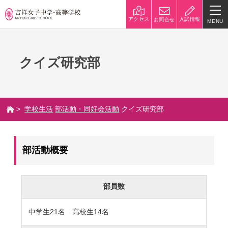
入試情報
アクセス
お問合せ
MENU
学校紹介
クイズ研究部
校長挨拶
沿革
建学の精神と校是
施設・設備
>
学校生活
部活動・同好会活動
クイズ研究部
八王子キャンパス
学校規模
制服紹介
学費
部活動概要
災害への対策
学校紹介動画
祥美会（保護者の会）・淑美
サポーターズサイト（寄付金
部員数
会（卒業生の会）
のお願い）
中学生21名 高校生14名
吉祥での学び