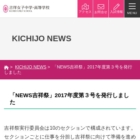
入試情報
アクセス
お問合せ
MENU
学校紹介
KICHIJO NEWS
校長挨拶
沿革
建学の精神と校是
施設・設備
>
KICHIJO NEWS
> 「NEWS吉祥祭」2017年度第３号を発行
八王子キャンパス
学校規模
しました
制服紹介
学費
「NEWS吉祥祭」2017年度第３号を発行しまし
災害への対策
学校紹介動画
た
祥美会（保護者の会）・淑美
サポーターズサイト（寄付金
会（卒業生の会）
のお願い）
吉祥祭実行委員会は10のセクションで構成されています。
吉祥での学び
セクションごとに仕事を分担し吉祥祭に向けて準備を進め