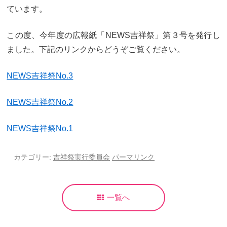
ています。
カリキュラム
授業、各教科の取り組み
補習・教養講座・公開講座・
この度、今年度の広報紙「NEWS吉祥祭」第３号を発行し
ライフスキルプログラム
高大連携・講習・勉強合宿
ました。下記のリンクからどうぞご覧ください。
芸術教育
課外授業
NEWS吉祥祭No.3
図書館教育
ICT機器の活用
NEWS吉祥祭No.2
学校生活
NEWS吉祥祭No.1
吉祥の一日
年間行事
カテゴリー:
吉祥祭実行委員会
パーマリンク
委員会活動・部活動
学校生活Q&A
生徒居住地・通学時間
一覧へ
進路・進学