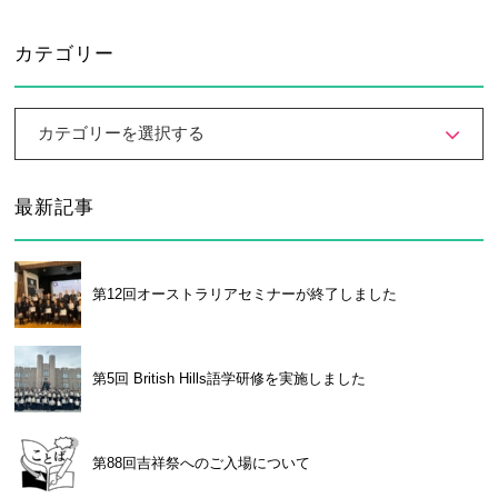
大学合格実績
進路プログラム
カテゴリー
卒業生のメッセージ
卒業生の活躍
国際交流
カテゴリーを選択する
国際交流行事
1年留学の制度
最新記事
1年留学の留学先
本校の姉妹校・友好校
入試関連情報
第12回オーストラリアセミナーが終了しました
学校説明会等イベント情報
デジタルパンフレット
募集要項
入試結果
第5回 British Hills語学研修を実施しました
入試問題
入試Q&A
第88回吉祥祭へのご入場について
保護者の方へ
在校生の方へ