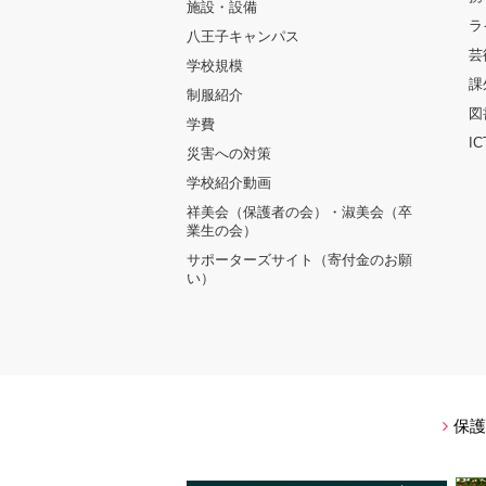
施設・設備
ラ
八王子キャンパス
芸
学校規模
課
制服紹介
図
学費
I
災害への対策
学校紹介動画
祥美会（保護者の会）・淑美会（卒
業生の会）
サポーターズサイト（寄付金のお願
い）
保護