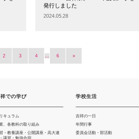
発行しました
2024.05.28
2
3
4
…
6
»
吉祥での学び
学校生活
リキュラム
吉祥の一日
業、各教科の取り組み
年間行事
習・教養講座・公開講座・高大連
委員会活動・部活動
・講習・勉強合宿