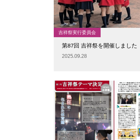
図書館教育
災害への対策
ICT機器の活用
学校紹介動画
祥美会（保護者の会）・
吉祥祭実行委員会
淑美会（卒業生の会）
サポーターズサイト（寄
第87回 吉祥祭を開催しました
付金のお願い）
2025.09.28
保護者の方へ
在校生の方へ