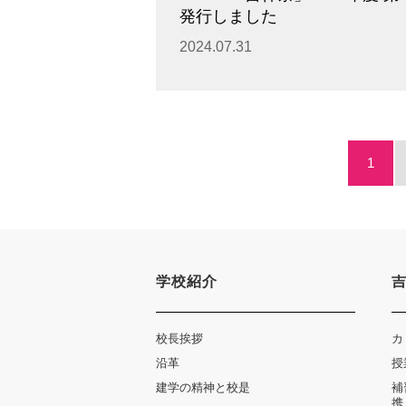
発行しました
2024.07.31
1
学校紹介
校長挨拶
カ
沿革
授
建学の精神と校是
補
携