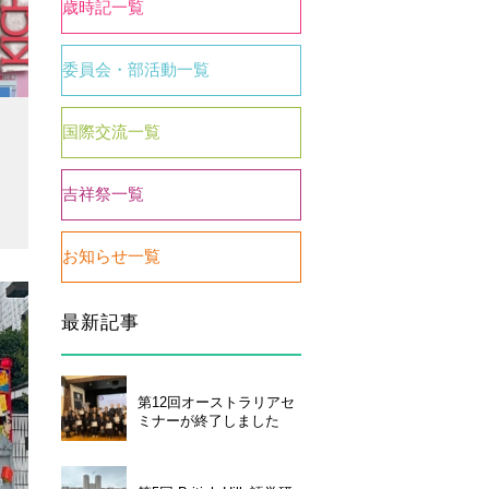
歳時記一覧
委員会・部活動一覧
国際交流一覧
吉祥祭一覧
お知らせ一覧
い合わせ
個人情報保護について
最新記事
第12回オーストラリアセ
ミナーが終了しました