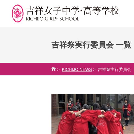
吉祥祭実行委員会 一覧
学校紹介
吉祥での学び
学
校長挨拶
カリキュラム
吉祥
>
KICHIJO NEWS
> 吉祥祭実行委員会
沿革
授業、各教科の取り組み
年間
建学の精神と校是
補習・教養講座・公開講
委員
座・高大連携・講習・勉
施設・設備
学校
強合宿
八王子キャンパス
生徒
ライフスキルプログラム
学校規模
芸術教育
制服紹介
課外授業
学費