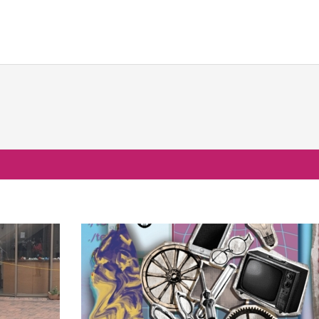
校生活
進路・進学
国際交流
の一日
大学合格実績
国際交流行事
行事
進路プログラム
1年留学の制度
会活動・部活動
卒業生のメッセージ
1年留学の留学先
生活Q&A
卒業生の活躍
本校の姉妹校・友好校
居住地・通学時間