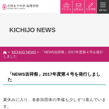
入試情報
アクセス
お問合せ
MENU
学校紹介
KICHIJO NEWS
校長挨拶
沿革
建学の精神と校是
施設・設備
>
KICHIJO NEWS
> 「NEWS吉祥祭」2017年度第４号を発行
八王子キャンパス
学校規模
しました
制服紹介
学費
「NEWS吉祥祭」2017年度第４号を発行しまし
災害への対策
学校紹介動画
た
祥美会（保護者の会）・淑美
サポーターズサイト（寄付金
会（卒業生の会）
のお願い）
夏休みに入り、各参加団体の準備も少しずつ進んでいま
吉祥での学び
す。