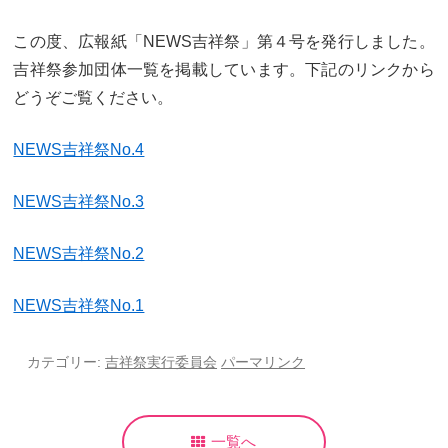
カリキュラム
授業、各教科の取り組み
この度、広報紙「NEWS吉祥祭」第４号を発行しました。
補習・教養講座・公開講座・
吉祥祭参加団体一覧を掲載しています。下記のリンクから
ライフスキルプログラム
高大連携・講習・勉強合宿
どうぞご覧ください。
芸術教育
課外授業
NEWS吉祥祭No.4
図書館教育
ICT機器の活用
NEWS吉祥祭No.3
学校生活
NEWS吉祥祭No.2
吉祥の一日
年間行事
NEWS吉祥祭No.1
委員会活動・部活動
学校生活Q&A
生徒居住地・通学時間
カテゴリー:
吉祥祭実行委員会
パーマリンク
進路・進学
一覧へ