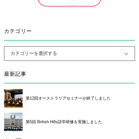
大学合格実績
進路プログラム
卒業生のメッセージ
卒業生の活躍
カテゴリー
国際交流
国際交流行事
1年留学の制度
カテゴリーを選択する
1年留学の留学先
本校の姉妹校・友好校
最新記事
入試関連情報
学校説明会等イベント情報
デジタルパンフレット
第12回オーストラリアセミナーが終了しました
募集要項
入試結果
入試問題
入試Q&A
第5回 British Hills語学研修を実施しました
保護者の方へ
在校生の方へ