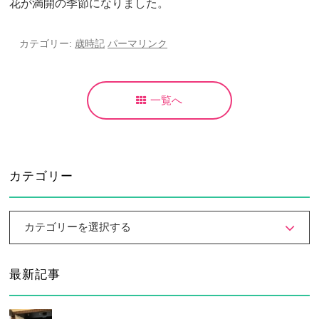
花が満開の季節になりました。
大学合格実績
進路プログラム
卒業生のメッセージ
卒業生の活躍
カテゴリー:
歳時記
パーマリンク
国際交流
一覧へ
国際交流行事
1年留学の制度
1年留学の留学先
本校の姉妹校・友好校
カテゴリー
入試関連情報
学校説明会等イベント情報
デジタルパンフレット
カテゴリーを選択する
募集要項
入試結果
最新記事
入試問題
入試Q&A
保護者の方へ
在校生の方へ