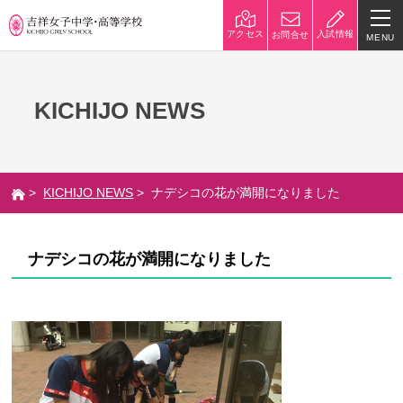
入試情報
アクセス
お問合せ
MENU
学校紹介
KICHIJO NEWS
校長挨拶
沿革
建学の精神と校是
施設・設備
>
KICHIJO NEWS
> ナデシコの花が満開になりました
八王子キャンパス
学校規模
制服紹介
学費
ナデシコの花が満開になりました
災害への対策
学校紹介動画
祥美会（保護者の会）・淑美
サポーターズサイト（寄付金
会（卒業生の会）
のお願い）
吉祥での学び