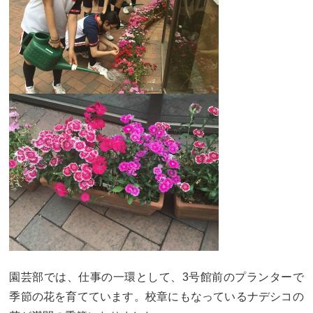
カリキュラム
授業、各教科の取り組み
補習・教養講座・公開講座・
ライフスキルプログラム
高大連携・講習・勉強合宿
芸術教育
課外授業
図書館教育
ICT機器の活用
学校生活
吉祥の一日
年間行事
委員会活動・部活動
学校生活Q&A
生徒居住地・通学時間
園芸部では、仕事の一環として、3号館前のプランターで
進路・進学
季節の花を育てています。校章にもなっているナデシコの