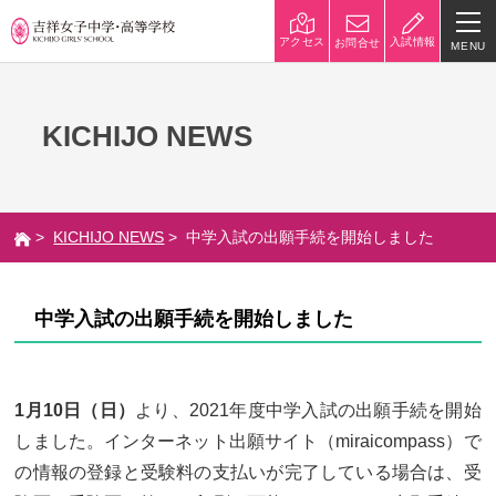
入試情報
アクセス
お問合せ
MENU
学校紹介
KICHIJO NEWS
校長挨拶
沿革
建学の精神と校是
施設・設備
>
KICHIJO NEWS
> 中学入試の出願手続を開始しました
八王子キャンパス
学校規模
制服紹介
学費
中学入試の出願手続を開始しました
災害への対策
学校紹介動画
祥美会（保護者の会）・淑美
サポーターズサイト（寄付金
1月10日（日）
より、2021年度中学入試の出願手続を開始
会（卒業生の会）
のお願い）
しました。インターネット出願サイト（miraicompass）で
吉祥での学び
の情報の登録と受験料の支払いが完了している場合は、受