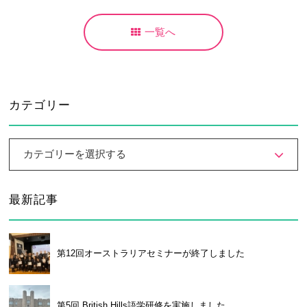
大学合格実績
進路プログラム
一覧へ
卒業生のメッセージ
卒業生の活躍
国際交流
カテゴリー
国際交流行事
1年留学の制度
1年留学の留学先
本校の姉妹校・友好校
カテゴリーを選択する
入試関連情報
最新記事
学校説明会等イベント情報
デジタルパンフレット
募集要項
入試結果
第12回オーストラリアセミナーが終了しました
入試問題
入試Q&A
保護者の方へ
在校生の方へ
第5回 British Hills語学研修を実施しました