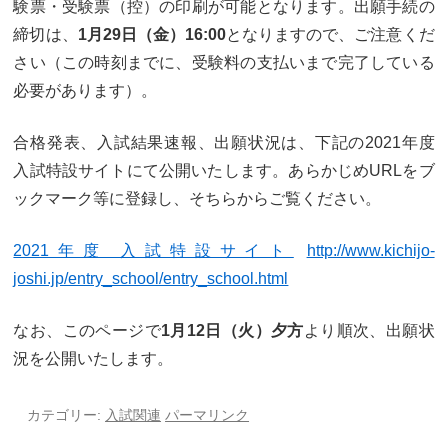
験票・受験票（控）の印刷が可能となります。出願手続の
カリキュラム
授業、各教科の取り組み
締切は、
1月29日（金）16:00
となりますので、ご注意くだ
さい（この時刻までに、受験料の支払いまで完了している
補習・教養講座・公開講座・
ライフスキルプログラム
高大連携・講習・勉強合宿
必要があります）。
芸術教育
課外授業
合格発表、入試結果速報、出願状況は、下記の2021年度
入試特設サイトにて公開いたします。あらかじめURLをブ
図書館教育
ICT機器の活用
ックマーク等に登録し、そちらからご覧ください。
学校生活
2021年度 入試特設サイト
http://www.kichijo-
吉祥の一日
年間行事
joshi.jp/entry_school/entry_school.html
委員会活動・部活動
学校生活Q&A
なお、このページで
1月12日（火）夕方
より順次、出願状
況を公開いたします。
生徒居住地・通学時間
進路・進学
カテゴリー:
入試関連
パーマリンク