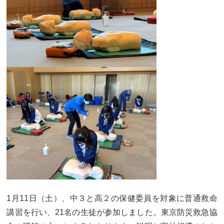
カリキュラム
授業、各教科の取り組み
補習・教養講座・公開講座・
ライフスキルプログラム
高大連携・講習・勉強合宿
芸術教育
課外授業
図書館教育
ICT機器の活用
学校生活
吉祥の一日
年間行事
委員会活動・部活動
学校生活Q&A
生徒居住地・通学時間
1月11日（土）、中３と高２の保健委員を対象に普通救命
進路・進学
講習を行い、21名の生徒が参加しました。東京防災救急協