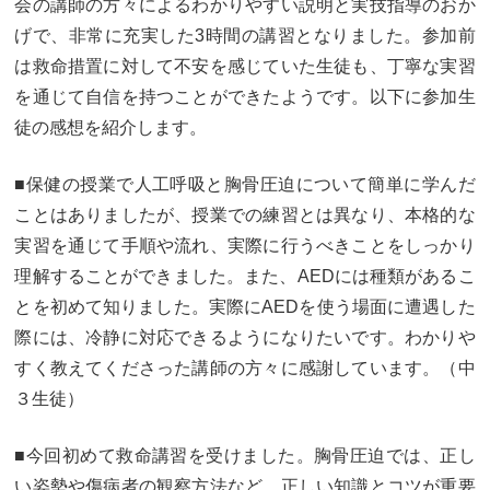
会の講師の方々によるわかりやすい説明と実技指導のおか
大学合格実績
進路プログラム
げで、非常に充実した3時間の講習となりました。参加前
卒業生のメッセージ
卒業生の活躍
は救命措置に対して不安を感じていた生徒も、丁寧な実習
を通じて自信を持つことができたようです。以下に参加生
国際交流
徒の感想を紹介します。
国際交流行事
1年留学の制度
■保健の授業で人工呼吸と胸骨圧迫について簡単に学んだ
ことはありましたが、授業での練習とは異なり、本格的な
1年留学の留学先
本校の姉妹校・友好校
実習を通じて手順や流れ、実際に行うべきことをしっかり
入試関連情報
理解することができました。また、AEDには種類があるこ
とを初めて知りました。実際にAEDを使う場面に遭遇した
学校説明会等イベント情報
デジタルパンフレット
際には、冷静に対応できるようになりたいです。わかりや
すく教えてくださった講師の方々に感謝しています。（中
募集要項
入試結果
３生徒）
入試問題
入試Q&A
■今回初めて救命講習を受けました。胸骨圧迫では、正し
保護者の方へ
在校生の方へ
い姿勢や傷病者の観察方法など、正しい知識とコツが重要