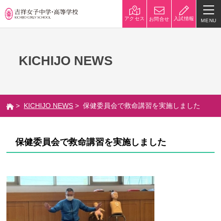
入試情報
アクセス
お問合せ
MENU
学校紹介
KICHIJO NEWS
校長挨拶
沿革
建学の精神と校是
施設・設備
>
KICHIJO NEWS
> 保健委員会で救命講習を実施しました
八王子キャンパス
学校規模
制服紹介
学費
保健委員会で救命講習を実施しました
災害への対策
学校紹介動画
祥美会（保護者の会）・淑美
サポーターズサイト（寄付金
会（卒業生の会）
のお願い）
吉祥での学び