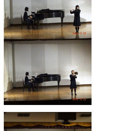
カリキュラム
授業、各教科の取り組み
補習・教養講座・公開講座・
ライフスキルプログラム
高大連携・講習・勉強合宿
芸術教育
課外授業
図書館教育
ICT機器の活用
学校生活
吉祥の一日
年間行事
委員会活動・部活動
学校生活Q&A
生徒居住地・通学時間
進路・進学