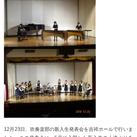
大学合格実績
進路プログラム
卒業生のメッセージ
卒業生の活躍
国際交流
国際交流行事
1年留学の制度
1年留学の留学先
本校の姉妹校・友好校
入試関連情報
学校説明会等イベント情報
デジタルパンフレット
募集要項
入試結果
入試問題
入試Q&A
12月23日、吹奏楽部の新入生発表会を吉祥ホールで行いま
保護者の方へ
在校生の方へ