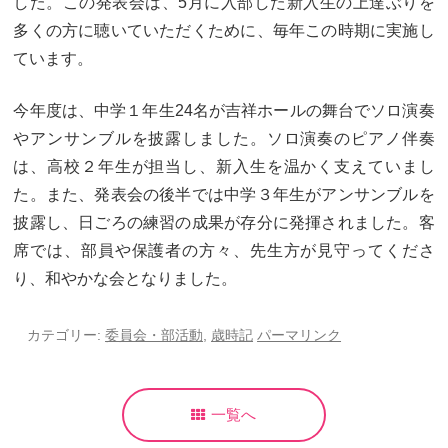
した。この発表会は、5月に入部した新入生の上達ぶりを
卒業生及び卒業生保護者の方へ
KICHIJO NEWS
多くの方に聴いていただくために、毎年この時期に実施し
アクセス
お問い合わせ
個人情報保護について
ています。
今年度は、中学１年生24名が吉祥ホールの舞台でソロ演奏
やアンサンブルを披露しました。ソロ演奏のピアノ伴奏
は、高校２年生が担当し、新入生を温かく支えていまし
た。また、発表会の後半では中学３年生がアンサンブルを
披露し、日ごろの練習の成果が存分に発揮されました。客
席では、部員や保護者の方々、先生方が見守ってくださ
り、和やかな会となりました。
カテゴリー:
委員会・部活動
,
歳時記
パーマリンク
一覧へ