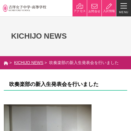
入試情報
アクセス
お問合せ
MENU
学校紹介
KICHIJO NEWS
校長挨拶
沿革
建学の精神と校是
施設・設備
>
KICHIJO NEWS
> 吹奏楽部の新入生発表会を行いました
八王子キャンパス
学校規模
制服紹介
学費
吹奏楽部の新入生発表会を行いました
災害への対策
学校紹介動画
祥美会（保護者の会）・淑美
サポーターズサイト（寄付金
会（卒業生の会）
のお願い）
吉祥での学び