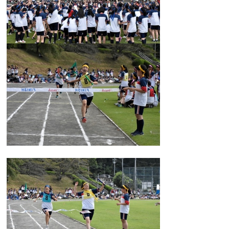
大学合格実績
進路プログラム
卒業生のメッセージ
卒業生の活躍
国際交流
国際交流行事
1年留学の制度
1年留学の留学先
本校の姉妹校・友好校
入試関連情報
学校説明会等イベント情報
デジタルパンフレット
募集要項
入試結果
入試問題
入試Q&A
保護者の方へ
在校生の方へ