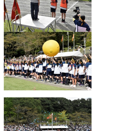
カリキュラム
授業、各教科の取り組み
補習・教養講座・公開講座・
ライフスキルプログラム
高大連携・講習・勉強合宿
芸術教育
課外授業
図書館教育
ICT機器の活用
学校生活
吉祥の一日
年間行事
委員会活動・部活動
学校生活Q&A
生徒居住地・通学時間
進路・進学