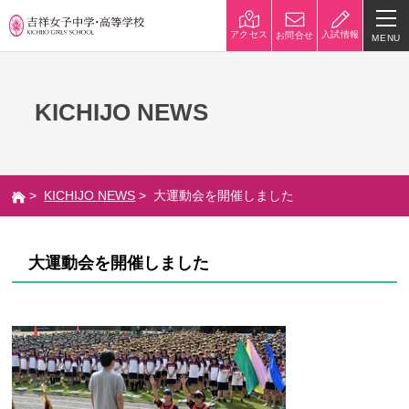
入試情報
アクセス
お問合せ
MENU
学校紹介
KICHIJO NEWS
校長挨拶
沿革
建学の精神と校是
施設・設備
>
KICHIJO NEWS
> 大運動会を開催しました
八王子キャンパス
学校規模
制服紹介
学費
大運動会を開催しました
災害への対策
学校紹介動画
祥美会（保護者の会）・淑美
サポーターズサイト（寄付金
会（卒業生の会）
のお願い）
吉祥での学び