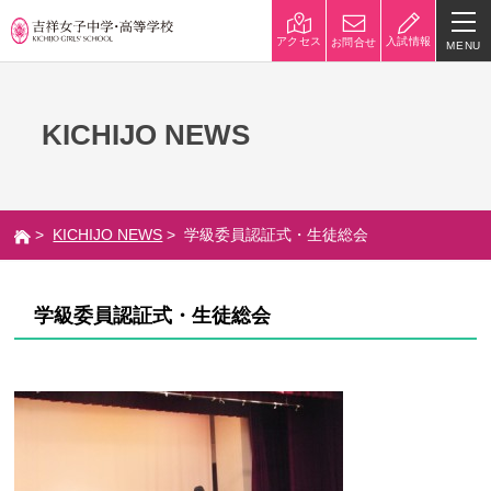
入試情報
アクセス
お問合せ
MENU
学校紹介
KICHIJO NEWS
校長挨拶
沿革
建学の精神と校是
施設・設備
>
KICHIJO NEWS
> 学級委員認証式・生徒総会
八王子キャンパス
学校規模
制服紹介
学費
学級委員認証式・生徒総会
災害への対策
学校紹介動画
祥美会（保護者の会）・淑美
サポーターズサイト（寄付金
会（卒業生の会）
のお願い）
吉祥での学び