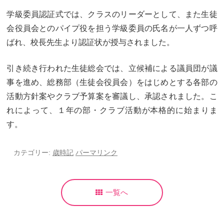
大学合格実績
進路プログラム
学級委員認証式では、クラスのリーダーとして、また生徒
卒業生のメッセージ
会役員会とのパイプ役を担う学級委員の氏名が一人ずつ呼
卒業生の活躍
ばれ、校長先生より認証状が授与されました。
国際交流
引き続き行われた生徒総会では、立候補による議員団が議
国際交流行事
1年留学の制度
事を進め、総務部（生徒会役員会）をはじめとする各部の
活動方針案やクラブ予算案を審議し、承認されました。こ
1年留学の留学先
本校の姉妹校・友好校
れによって、１年の部・クラブ活動が本格的に始まりま
入試関連情報
す。
学校説明会等イベント情報
デジタルパンフレット
カテゴリー:
歳時記
パーマリンク
募集要項
入試結果
入試問題
一覧へ
入試Q&A
保護者の方へ
在校生の方へ