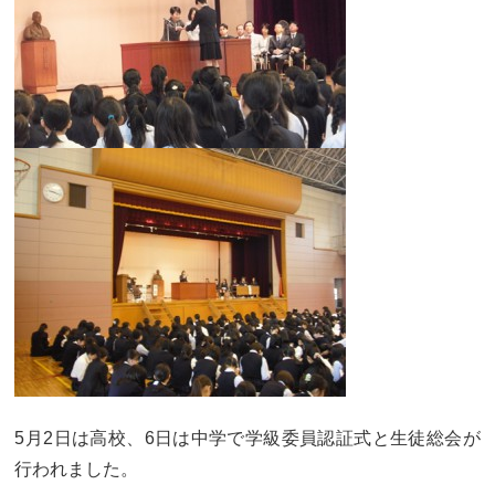
カリキュラム
授業、各教科の取り組み
補習・教養講座・公開講座・
ライフスキルプログラム
高大連携・講習・勉強合宿
芸術教育
課外授業
図書館教育
ICT機器の活用
学校生活
吉祥の一日
年間行事
委員会活動・部活動
学校生活Q&A
生徒居住地・通学時間
5月2日は高校、6日は中学で学級委員認証式と生徒総会が
進路・進学
行われました。