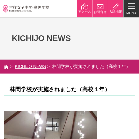
入試情報
アクセス
お問合せ
MENU
学校紹介
KICHIJO NEWS
校長挨拶
沿革
建学の精神と校是
施設・設備
>
KICHIJO NEWS
> 林間学校が実施されました（高校１年）
八王子キャンパス
学校規模
制服紹介
学費
林間学校が実施されました（高校１年）
災害への対策
学校紹介動画
祥美会（保護者の会）・淑美
サポーターズサイト（寄付金
会（卒業生の会）
のお願い）
吉祥での学び