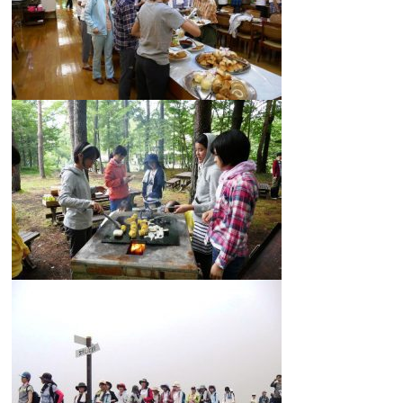
大学合格実績
進路プログラム
卒業生のメッセージ
卒業生の活躍
国際交流
国際交流行事
1年留学の制度
1年留学の留学先
本校の姉妹校・友好校
入試関連情報
学校説明会等イベント情報
デジタルパンフレット
募集要項
入試結果
入試問題
入試Q&A
保護者の方へ
在校生の方へ