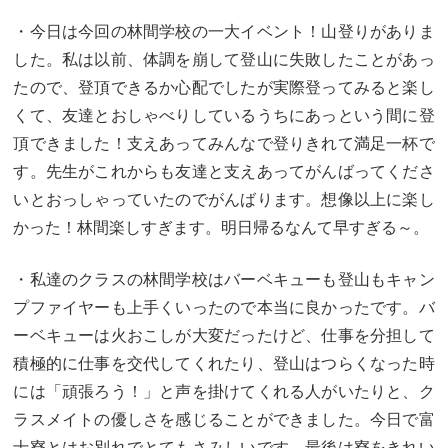
・今日は今回の林間学校の一大イベント！山登りがありま
した。私は以前、体調を崩して登山に失敗したことがあっ
たので、登頂できるか心配でしたが実際登ってみると楽し
くて、友達とおしゃべりしているうちにあっという間に登
頂できました！支えあってみんなで登りきれて満足一杯で
す。先生がこれからも友達と支えあってがんばってくださ
いとおっしゃっていたのでがんばります。想像以上に楽し
かった！林間楽しすぎます。明日帰るなんて早すぎる～。
・私達のクラスの林間学校はバーベキューも登山もキャン
プファイヤーも上手くいったので本当に良かったです。バ
ーベキューは火おこしが大変だったけど、仕事を分担して
積極的に仕事を交代してくれたり、登山はつらくなった時
には「頑張ろう！」と声を掛けてくれる人がいたりと、ク
ラスメイトの優しさを感じることができました。今日で富
士寮とはお別れでとてもさみしいです。最後は寮をきれい