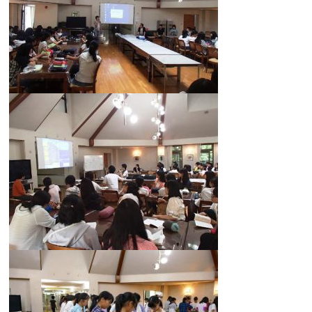
カリキュラム
授業、各教科の取り組み
補習・教養講座・公開講座・
ライフスキルプログラム
高大連携・講習・勉強合宿
芸術教育
課外授業
図書館教育
ICT機器の活用
学校生活
吉祥の一日
年間行事
委員会活動・部活動
学校生活Q&A
生徒居住地・通学時間
進路・進学