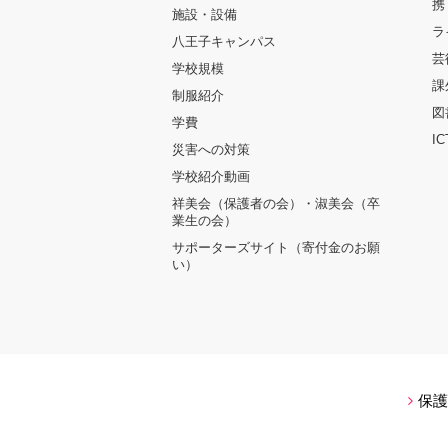
携
施設・設備
ラ
八王子キャンパス
芸
学校規模
課
制服紹介
図
学費
I
災害への対策
学校紹介動画
祥美会（保護者の会）・淑美会（卒
業生の会）
サポーターズサイト（寄付金のお願
い）
保護