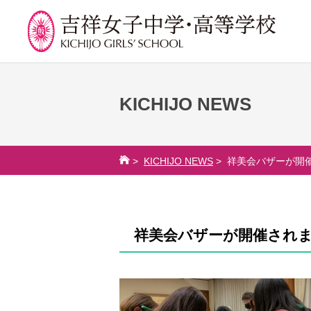
KICHIJO NEWS
学校紹介
吉祥での学び
学
校長挨拶
カリキュラム
吉祥
>
KICHIJO NEWS
> 祥美会バザーが開
沿革
授業、各教科の取り組み
年間
建学の精神と校是
補習・教養講座・公開講
委員
座・高大連携・講習・勉
施設・設備
学校
強合宿
祥美会バザーが開催され
八王子キャンパス
生徒
ライフスキルプログラム
学校規模
芸術教育
制服紹介
課外授業
学費