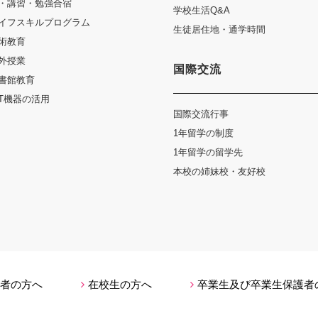
・講習・勉強合宿
学校生活Q&A
イフスキルプログラム
生徒居住地・通学時間
術教育
外授業
国際交流
書館教育
CT機器の活用
国際交流行事
1年留学の制度
1年留学の留学先
本校の姉妹校・友好校
者の方へ
在校生の方へ
卒業生及び卒業生保護者