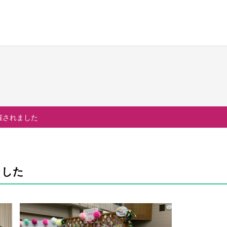
校生活
進路・進学
国際交流
の一日
大学合格実績
国際交流行事
催されました
行事
進路プログラム
1年留学の制度
会活動・部活動
卒業生のメッセージ
1年留学の留学先
生活Q&A
卒業生の活躍
本校の姉妹校・友好校
ました
居住地・通学時間