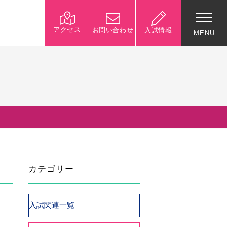
アクセス
お問い合わせ
入試情報
MENU
入試関連情報
学校説明会等イベント情
報
デジタルパンフレット
募集要項
カテゴリー
入試結果
入試問題
入試Q&A
入試関連一覧