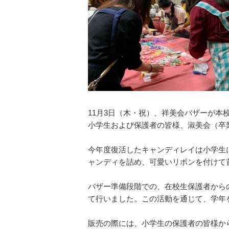
図書館教育
災害への対策
ICT機器の活用
学校紹介動画
祥美会（保護者の会）・
淑美会（卒業生の会）
サポーターズサイト（寄
付金のお願い）
11月3日（木・祝）、祥美会バザーが
小学生および保護者の皆様、淑美会（卒
保護者の方へ
在校生の方へ
今年度復活したキャンディレイは小学生
ャンディを詰め、可愛いリボンを付けて
バザー準備段階での、在校生保護者から
て行いました。この活動を通じて、学年
販売の際には、小学生の保護者の皆様か