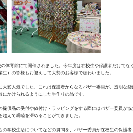
本校の体育館にて開催されました。今年度は在校生や保護者だけでな
業生）の皆様もお迎えして大勢のお客様で賑わいました。
卒業生及び卒業生保護者の方へ
KICHIJO NEWS
アクセス
お問
に大変人気でした。これは保護者からなるバザー委員が、透明な袋
首にかけられるようにした手作りの品です。
の提供品の受付や値付け・ラッピングをする際にはバザー委員が協
を超えて親睦を深めることができました。
らの学校生活についてなどの質問を、バザー委員が在校生の保護者