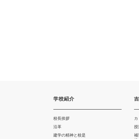
学校紹介
校長挨拶
カ
沿革
授
建学の精神と校是
補