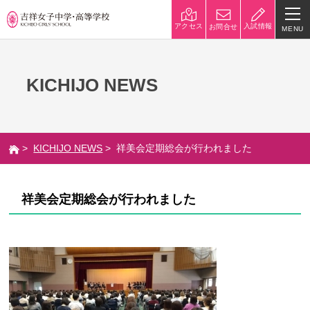
入試情報
アクセス
お問合せ
MENU
学校紹介
KICHIJO NEWS
校長挨拶
沿革
建学の精神と校是
施設・設備
>
KICHIJO NEWS
> 祥美会定期総会が行われました
八王子キャンパス
学校規模
制服紹介
学費
祥美会定期総会が行われました
災害への対策
学校紹介動画
祥美会（保護者の会）・淑美
サポーターズサイト（寄付金
会（卒業生の会）
のお願い）
吉祥での学び