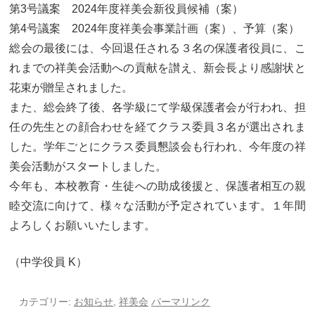
大学合格実績
進路プログラム
第3号議案 2024年度祥美会新役員候補（案）
第4号議案 2024年度祥美会事業計画（案）、予算（案）
卒業生のメッセージ
卒業生の活躍
総会の最後には、今回退任される３名の保護者役員に、こ
れまでの祥美会活動への貢献を讃え、新会長より感謝状と
国際交流
花束が贈呈されました。
また、総会終了後、各学級にて学級保護者会が行われ、担
国際交流行事
1年留学の制度
任の先生との顔合わせを経てクラス委員３名が選出されま
1年留学の留学先
本校の姉妹校・友好校
した。学年ごとにクラス委員懇談会も行われ、今年度の祥
美会活動がスタートしました。
入試関連情報
今年も、本校教育・生徒への助成後援と、保護者相互の親
睦交流に向けて、様々な活動が予定されています。１年間
学校説明会等イベント情報
デジタルパンフレット
よろしくお願いいたします。
募集要項
入試結果
（中学役員 K）
入試問題
入試Q&A
カテゴリー:
お知らせ
,
祥美会
パーマリンク
保護者の方へ
在校生の方へ