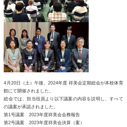
カリキュラム
授業、各教科の取り組み
補習・教養講座・公開講座・
ライフスキルプログラム
高大連携・講習・勉強合宿
芸術教育
課外授業
図書館教育
ICT機器の活用
学校生活
吉祥の一日
年間行事
4月20日（土）午後、2024年度 祥美会定期総会が本校体育
委員会活動・部活動
学校生活Q&A
館にて開催されました。
総会では、担当役員より以下議案の内容を説明し、すべて
生徒居住地・通学時間
の議案が承認されました。
第1号議案 2023年度祥美会会務報告
進路・進学
第2号議案 2023年度祥美会決算（案）