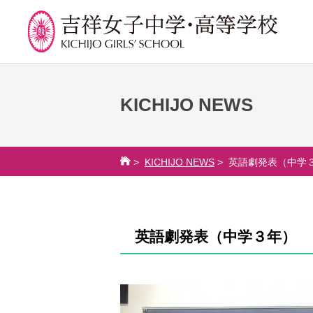
KICHIJO NEWS
学校紹介
吉祥での学び
学
校長挨拶
カリキュラム
吉祥
>
KICHIJO NEWS
> 英語劇発表（中学
沿革
授業、各教科の取り組み
年間
建学の精神と校是
補習・教養講座・公開講
委員
座・高大連携・講習・勉
施設・設備
学校
強合宿
英語劇発表（中学３年）
八王子キャンパス
生徒
ライフスキルプログラム
学校規模
芸術教育
制服紹介
課外授業
学費