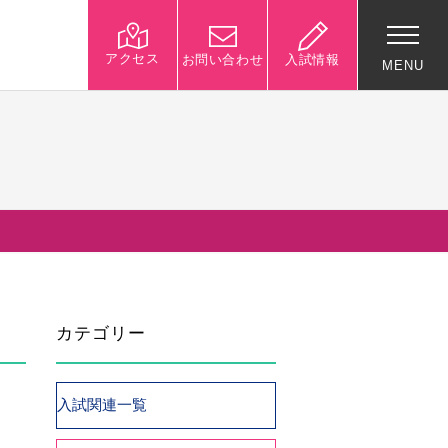
アクセス
お問い合わせ
入試情報
MENU
入試関連情報
学校説明会等イベント情
報
デジタルパンフレット
募集要項
カテゴリー
入試結果
入試問題
入試Q&A
入試関連一覧