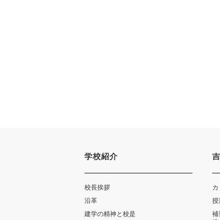
学校紹介
校長挨拶
カ
沿革
授
建学の精神と校是
補