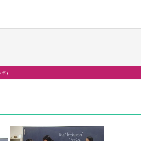
校生活
進路・進学
国際交流
の一日
大学合格実績
国際交流行事
３年）
行事
進路プログラム
1年留学の制度
会活動・部活動
卒業生のメッセージ
1年留学の留学先
生活Q&A
卒業生の活躍
本校の姉妹校・友好校
居住地・通学時間