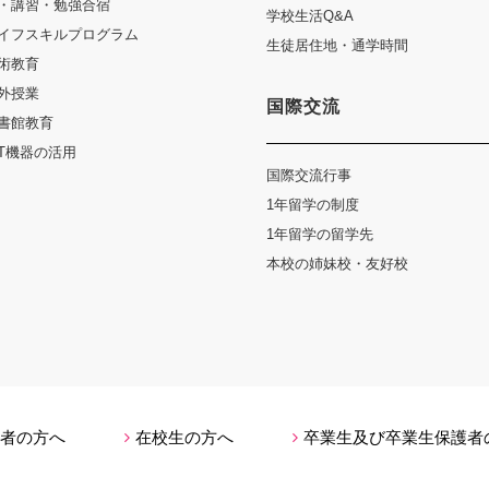
・講習・勉強合宿
学校生活Q&A
イフスキルプログラム
生徒居住地・通学時間
術教育
外授業
国際交流
書館教育
CT機器の活用
国際交流行事
1年留学の制度
1年留学の留学先
本校の姉妹校・友好校
者の方へ
在校生の方へ
卒業生及び卒業生保護者