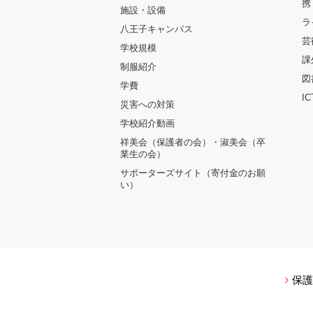
携
施設・設備
ラ
八王子キャンパス
芸
学校規模
課
制服紹介
図
学費
I
災害への対策
学校紹介動画
祥美会（保護者の会）・淑美会（卒
業生の会）
サポーターズサイト（寄付金のお願
い）
保護