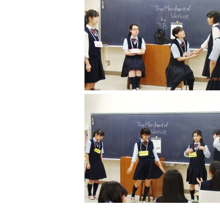
図書館教育
災害への対策
ICT機器の活用
学校紹介動画
祥美会（保護者の会）・
淑美会（卒業生の会）
サポーターズサイト（寄
付金のお願い）
保護者の方へ
在校生の方へ