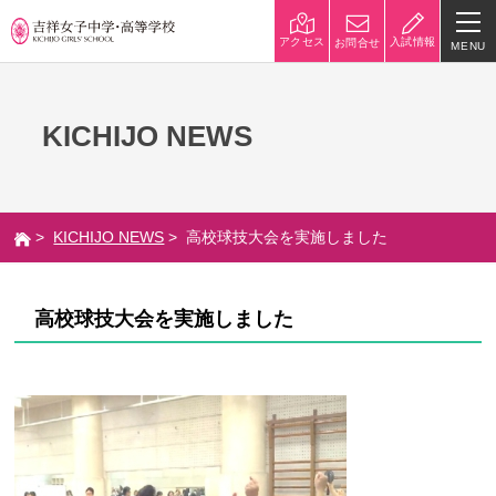
入試情報
アクセス
お問合せ
MENU
学校紹介
KICHIJO NEWS
校長挨拶
沿革
建学の精神と校是
施設・設備
>
KICHIJO NEWS
> 高校球技大会を実施しました
八王子キャンパス
学校規模
制服紹介
学費
高校球技大会を実施しました
災害への対策
学校紹介動画
祥美会（保護者の会）・淑美
サポーターズサイト（寄付金
会（卒業生の会）
のお願い）
吉祥での学び