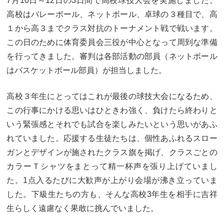
7月10日～12日の3日間で高校球技大会を実施しました。
高校はバレーボール、ネットボール、卓球の３種目で、高
１から高３までクラス対抗のトーナメント戦で戦います。
この日のために体育委員会三役が中心となって周到な準備
を行ってきました。審判は各部活動の部員（ネットボール
はバスケットボール部員）が担当しました。
高校３年生にとってはこれが最後の球技大会になるため、
この行事にかける思いはひときわ強く、負けたら終わりと
いう緊張感とそれでも試合を楽しみたいという思いがあふ
れていました。応援する生徒たちは、個性あふれるスロー
ガンとデザインが施されたクラス旗を掲げ、クラスごとの
カラーＴシャツをまとって精一杯声を張り上げていまし
た。1点入るたびに大歓声が上がり会場が沸き立っていま
した。下級生たちの方も、そんな高校3年生を相手に吉祥
生らしく遠慮なく果敢に挑んでいました。