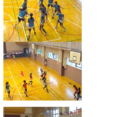
大学合格実績
進路プログラム
卒業生のメッセージ
卒業生の活躍
国際交流
国際交流行事
1年留学の制度
1年留学の留学先
本校の姉妹校・友好校
入試関連情報
学校説明会等イベント情報
デジタルパンフレット
募集要項
入試結果
入試問題
入試Q&A
保護者の方へ
在校生の方へ