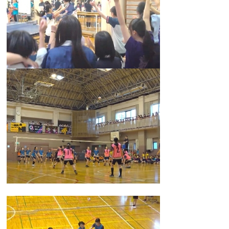
カリキュラム
授業、各教科の取り組み
補習・教養講座・公開講座・
ライフスキルプログラム
高大連携・講習・勉強合宿
芸術教育
課外授業
図書館教育
ICT機器の活用
学校生活
吉祥の一日
年間行事
委員会活動・部活動
学校生活Q&A
生徒居住地・通学時間
進路・進学