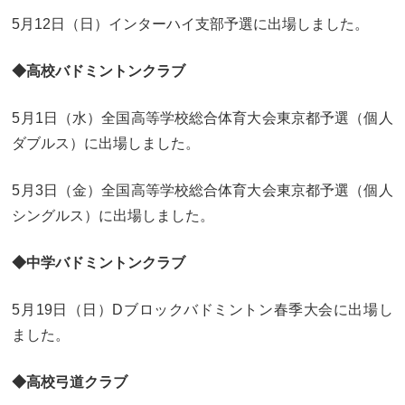
大学合格実績
進路プログラム
5月12日（日）インターハイ支部予選に出場しました。
卒業生のメッセージ
卒業生の活躍
◆高校バドミントンクラブ
国際交流
5月1日（水）全国高等学校総合体育大会東京都予選（個人
国際交流行事
1年留学の制度
ダブルス）に出場しました。
1年留学の留学先
本校の姉妹校・友好校
5月3日（金）全国高等学校総合体育大会東京都予選（個人
シングルス）に出場しました。
入試関連情報
◆中学バドミントンクラブ
学校説明会等イベント情報
デジタルパンフレット
募集要項
入試結果
5月19日（日）Dブロックバドミントン春季大会に出場し
ました。
入試問題
入試Q&A
◆高校弓道クラブ
保護者の方へ
在校生の方へ