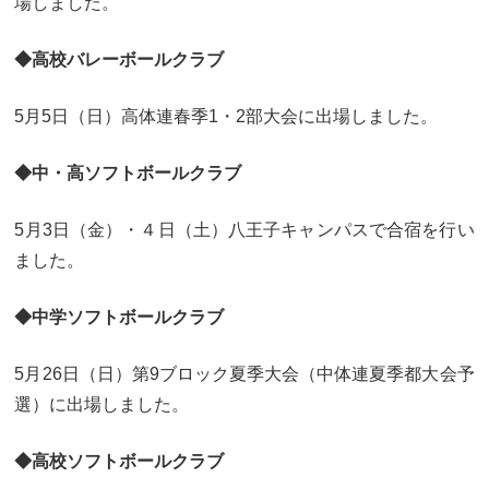
場しました。
カリキュラム
授業、各教科の取り組み
◆高校バレーボールクラブ
補習・教養講座・公開講座・
ライフスキルプログラム
高大連携・講習・勉強合宿
5月5日（日）高体連春季1・2部大会に出場しました。
芸術教育
課外授業
◆中・高ソフトボールクラブ
図書館教育
ICT機器の活用
5月3日（金）・４日（土）八王子キャンパスで合宿を行い
学校生活
ました。
吉祥の一日
年間行事
◆中学ソフトボールクラブ
委員会活動・部活動
学校生活Q&A
5月26日（日）第9ブロック夏季大会（中体連夏季都大会予
生徒居住地・通学時間
選）に出場しました。
進路・進学
◆高校ソフトボールクラブ