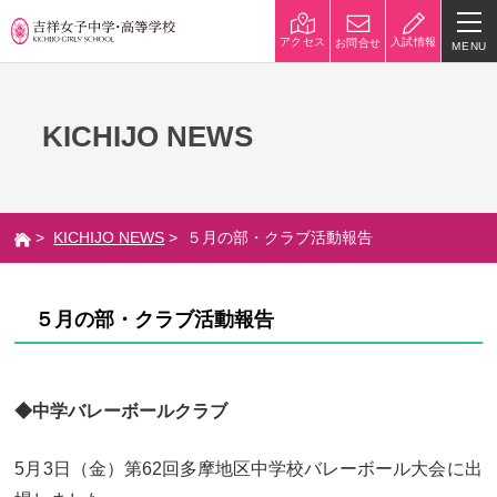
入試情報
アクセス
お問合せ
MENU
学校紹介
KICHIJO NEWS
校長挨拶
沿革
建学の精神と校是
施設・設備
>
KICHIJO NEWS
> ５月の部・クラブ活動報告
八王子キャンパス
学校規模
制服紹介
学費
５月の部・クラブ活動報告
災害への対策
学校紹介動画
祥美会（保護者の会）・淑美
サポーターズサイト（寄付金
◆中学バレーボールクラブ
会（卒業生の会）
のお願い）
5月3日（金）第62回多摩地区中学校バレーボール大会に出
吉祥での学び