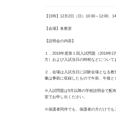
図書館教育
災害への対策
ICT機器の活用
学校紹介動画
【日時】12月2日（日）
10:30
～
12:00
、1
祥美会（保護者の会）・
淑美会（卒業生の会）
【会場】各教室
サポーターズサイト（寄
【説明会の内容】
付金のお願い）
１．2018年度第１回入試問題（2018
方）および入試当日の時程などについて
２．会場は入試当日に試験会場となる教
保護者の方へ
在校生の方へ
像は事前に収録したもので午前、午後と
※入試問題は9月以降の学校説明会で配
室でお申し出ください。
※保護者同伴でも、保護者の方だけでも