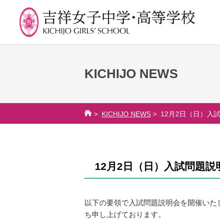
KICHIJO NEWS
学校紹介
吉祥での学び
学
校長挨拶
カリキュラム
吉祥
>
KICHIJO NEWS
> 12月2日（日）入
沿革
授業、各教科の取り組み
年間
建学の精神と校是
補習・教養講座・公開講
委員
座・高大連携・講習・勉
施設・設備
学校
強合宿
12月2日（日）入試問題
八王子キャンパス
生徒
ライフスキルプログラム
学校規模
芸術教育
制服紹介
以下の要領で入試問題説明会を開催いた
課外授業
ち申し上げております。
学費