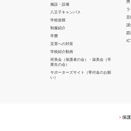
携
施設・設備
ラ
八王子キャンパス
芸
学校規模
課
制服紹介
図
学費
I
災害への対策
学校紹介動画
祥美会（保護者の会）・淑美会（卒
業生の会）
サポーターズサイト（寄付金のお願
い）
保護