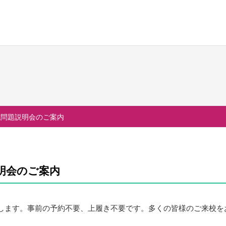
校生活
進路・進学
国際交流
の一日
大学合格実績
国際交流行事
試問題説明会のご案内
行事
進路プログラム
1年留学の制度
会活動・部活動
卒業生のメッセージ
1年留学の留学先
生活Q&A
卒業生の活躍
本校の姉妹校・友好校
説明会のご案内
居住地・通学時間
します。事前の予約不要、上履き不要です。多くの皆様のご来校を