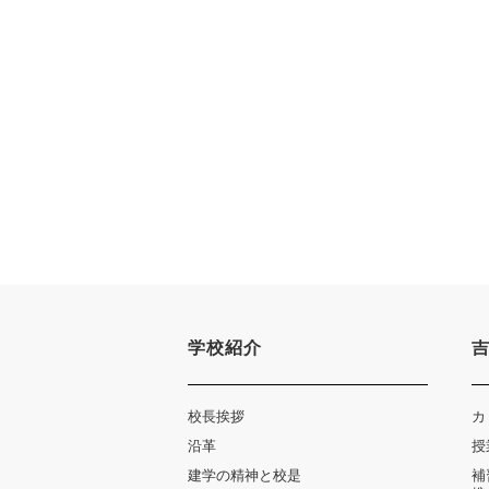
学校紹介
校長挨拶
カ
沿革
授
建学の精神と校是
補