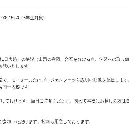
4:00~15:30（6年生対象）
年2月1日実施）の解説（出題の意図、合否を分ける点、学習への取り
お話いたします。
室で、モニターまたはプロジェクターから説明の映像を配信します
卒業生及び卒業生保護者の方へ
KICHIJO NEWS
アクセス
お問
も同一内容です。
布しております。当日ご持参ください。初めて本校にお越しの方は
ご参加いただけます。控室も用意しております。