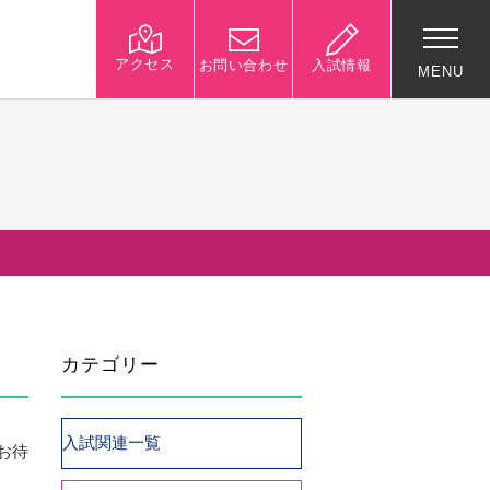
アクセス
お問い合わせ
入試情報
MENU
入試関連情報
学校説明会等イベント情
報
デジタルパンフレット
募集要項
カテゴリー
入試結果
入試問題
入試Q&A
入試関連一覧
お待