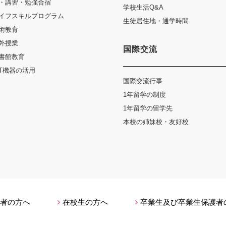
・講習・勉強合宿
学校生活Q&A
イフスキルプログラム
生徒居住地・通学時間
術教育
外授業
国際交流
書館教育
CT機器の活用
国際交流行事
1年留学の制度
1年留学の留学先
本校の姉妹校・友好校
者の方へ
在校生の方へ
卒業生及び卒業生保護者