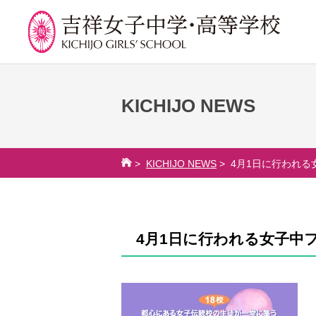
KICHIJO NEWS
学校紹介
吉祥での学び
学
校長挨拶
カリキュラム
吉祥
>
KICHIJO NEWS
> 4月1日に行われ
沿革
授業、各教科の取り組み
年間
建学の精神と校是
補習・教養講座・公開講
委員
座・高大連携・講習・勉
施設・設備
学校
強合宿
4月1日に行われる女子中
八王子キャンパス
生徒
ライフスキルプログラム
学校規模
芸術教育
制服紹介
課外授業
学費