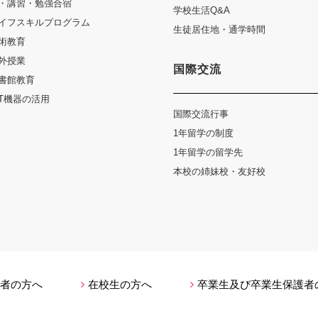
・講習・勉強合宿
学校生活Q&A
イフスキルプログラム
生徒居住地・通学時間
術教育
外授業
国際交流
書館教育
CT機器の活用
国際交流行事
1年留学の制度
1年留学の留学先
本校の姉妹校・友好校
者の方へ
在校生の方へ
卒業生及び卒業生保護者