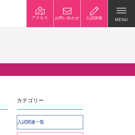
アクセス
お問い合わせ
入試情報
MENU
入試関連情報
学校説明会等イベント情
報
デジタルパンフレット
募集要項
カテゴリー
入試結果
入試問題
入試Q&A
入試関連一覧