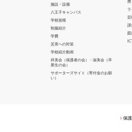
携
施設・設備
ラ
八王子キャンパス
芸
学校規模
課
制服紹介
図
学費
I
災害への対策
学校紹介動画
祥美会（保護者の会）・淑美会（卒
業生の会）
サポーターズサイト（寄付金のお願
い）
保護