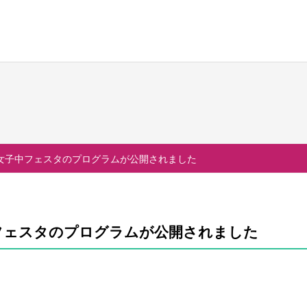
校生活
進路・進学
国際交流
の一日
大学合格実績
国際交流行事
る女子中フェスタのプログラムが公開されました
行事
進路プログラム
1年留学の制度
会活動・部活動
卒業生のメッセージ
1年留学の留学先
生活Q&A
卒業生の活躍
本校の姉妹校・友好校
フェスタのプログラムが公開されました
居住地・通学時間