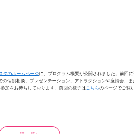
スタのホームページ
に、プログラム概要が公開されました。前回に
での個別相談、プレゼンテーション、アトラクションや座談会、ま
卒業生及び卒業生保護者の方へ
KICHIJO NEWS
アクセス
お問
の参加をお待ちしております。前回の様子は
こちら
のページでご覧