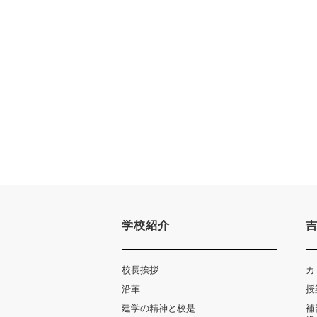
学校紹介
校長挨拶
カ
沿革
授
建学の精神と校是
補