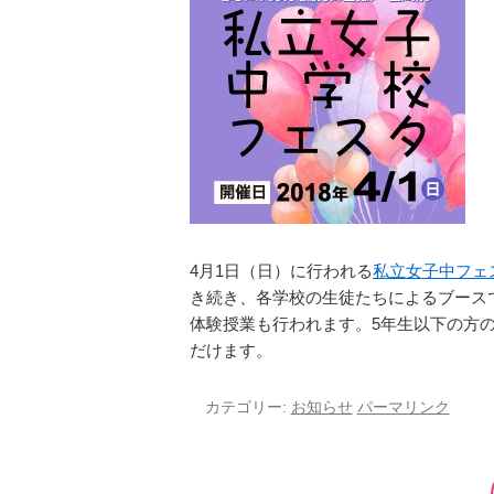
図書館教育
災害への対策
ICT機器の活用
学校紹介動画
祥美会（保護者の会）・
淑美会（卒業生の会）
サポーターズサイト（寄
付金のお願い）
4月1日（日）に行われる
私立女子中フェ
き続き、各学校の生徒たちによるブース
保護者の方へ
在校生の方へ
体験授業も行われます。5年生以下の方
だけます。
カテゴリー:
お知らせ
パーマリンク