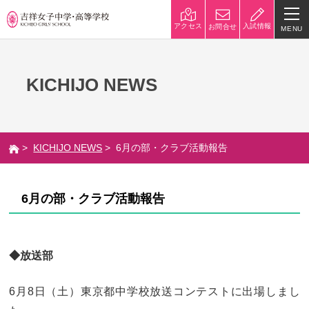
入試情報
アクセス
お問合せ
MENU
学校紹介
KICHIJO NEWS
校長挨拶
沿革
建学の精神と校是
施設・設備
>
KICHIJO NEWS
> 6月の部・クラブ活動報告
八王子キャンパス
学校規模
制服紹介
学費
6月の部・クラブ活動報告
災害への対策
学校紹介動画
祥美会（保護者の会）・淑美
サポーターズサイト（寄付金
◆放送部
会（卒業生の会）
のお願い）
6月8日（土）東京都中学校放送コンテストに出場しまし
吉祥での学び