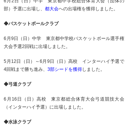
6月2日（日）中学 東京都中学校総合体育大会（団体の
大学合格実績
進路プログラム
部）予選に出場し、
都大会
への出場権を獲得しました。
卒業生のメッセージ
卒業生の活躍
◆バスケットボールクラブ
国際交流
6月9日（日）中学 東京都中学校バスケットボール選手権
国際交流行事
1年留学の制度
大会予選2回戦に出場しました。
1年留学の留学先
本校の姉妹校・友好校
5月12日（日）～6月9日（日）高校 インターハイ予選で
4回戦まで勝ち進み、
3部シードを獲得
しました。
入試関連情報
◆弓道クラブ
学校説明会等イベント情報
デジタルパンフレット
募集要項
入試結果
6月16日（日）高校 東京都総合体育大会弓道競技大会
（インターハイ予選）に出場しました。
入試問題
入試Q&A
◆水泳クラブ
保護者の方へ
在校生の方へ