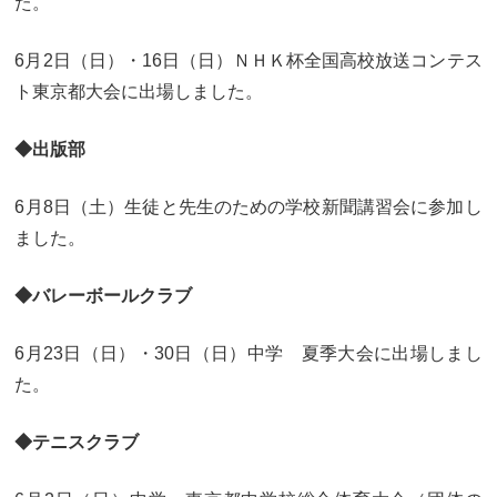
た。
カリキュラム
授業、各教科の取り組み
6月2日（日）・16日（日）ＮＨＫ杯全国高校放送コンテス
補習・教養講座・公開講座・
ライフスキルプログラム
ト東京都大会に出場しました。
高大連携・講習・勉強合宿
芸術教育
課外授業
◆出版部
図書館教育
ICT機器の活用
6月8日（土）生徒と先生のための学校新聞講習会に参加し
ました。
学校生活
◆バレーボールクラブ
吉祥の一日
年間行事
委員会活動・部活動
学校生活Q&A
6月23日（日）・30日（日）中学 夏季大会に出場しまし
た。
生徒居住地・通学時間
◆テニスクラブ
進路・進学