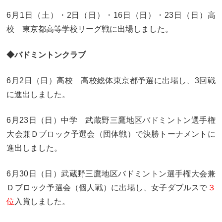
卒業生及び卒業生保護者の方へ
KICHIJO NEWS
6月1日（土）・2日（日）・16日（日）・23日（日）高
アクセス
お問い合わせ
個人情報保護について
校 東京都高等学校リーグ戦に出場しました。
◆バドミントンクラブ
6月2日（日）高校 高校総体東京都予選に出場し、3回戦
に進出しました。
6月23日（日）中学 武蔵野三鷹地区バドミントン選手権
大会兼Ｄブロック予選会（団体戦）で決勝トーナメントに
進出しました。
6月30日（日）武蔵野三鷹地区バドミントン選手権大会兼
Ｄブロック予選会（個人戦）に出場し、女子ダブルスで
３
位
入賞しました。