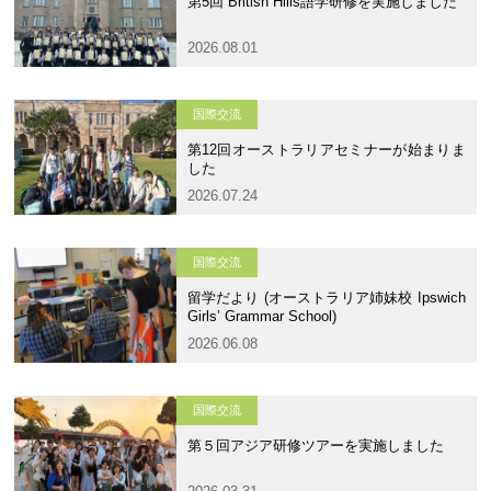
第5回 British Hills語学研修を実施しました
カリキュラム
授業、各教科の取り組み
2026.08.01
補習・教養講座・公開講座・
ライフスキルプログラム
高大連携・講習・勉強合宿
国際交流
芸術教育
課外授業
第12回オーストラリアセミナーが始まりま
した
図書館教育
ICT機器の活用
2026.07.24
学校生活
国際交流
留学だより (オーストラリア姉妹校 Ipswich
吉祥の一日
年間行事
Girls’ Grammar School)
2026.06.08
委員会活動・部活動
学校生活Q&A
生徒居住地・通学時間
国際交流
第５回アジア研修ツアーを実施しました
進路・進学