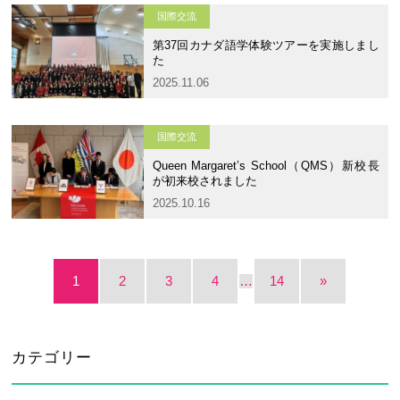
卒業生及び卒業生保護者の方へ
KICHIJO NEWS
国際交流
アクセス
お問い合わせ
個人情報保護について
第37回カナダ語学体験ツアーを実施しまし
た
2025.11.06
国際交流
Queen Margaret’s School（QMS）新校長
が初来校されました
2025.10.16
1
2
3
4
…
14
»
カテゴリー