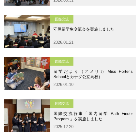
2026.03.31
大学合格実績
進路プログラム
卒業生のメッセージ
卒業生の活躍
国際交流
守屋留学生交流会を実施しました
国際交流
2026.01.21
国際交流行事
1年留学の制度
国際交流
1年留学の留学先
本校の姉妹校・友好校
留学だより（アメリカ Miss Porter’s
Schoolとカナダ公立高校）
入試関連情報
2026.01.10
学校説明会等イベント情報
デジタルパンフレット
国際交流
募集要項
入試結果
国際交流行事「国内留学 Path Finder
Program 」を実施しました
入試問題
入試Q&A
2025.12.20
保護者の方へ
在校生の方へ