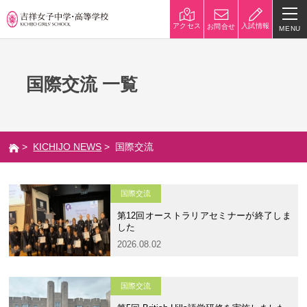
入試情報
アクセス
お問合せ
MENU
学校紹介
国際交流 一覧
校長挨拶
沿革
建学の精神と校是
施設・設備
>
KICHIJO NEWS
> 国際交流
八王子キャンパス
学校規模
制服紹介
学費
国際交流
災害への対策
学校紹介動画
第12回オーストラリアセミナーが終了しま
した
祥美会（保護者の会）・淑美
サポーターズサイト（寄付金
2026.08.02
会（卒業生の会）
のお願い）
国際交流
吉祥での学び