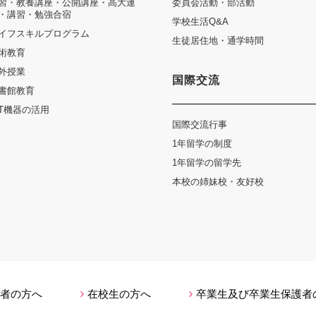
習・教養講座・公開講座・高大連
委員会活動・部活動
・講習・勉強合宿
学校生活Q&A
イフスキルプログラム
生徒居住地・通学時間
術教育
外授業
国際交流
書館教育
CT機器の活用
国際交流行事
1年留学の制度
1年留学の留学先
本校の姉妹校・友好校
者の方へ
在校生の方へ
卒業生及び卒業生保護者