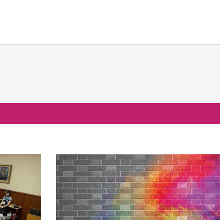
校生活
進路・進学
国際交流
の一日
大学合格実績
国際交流行事
行事
進路プログラム
1年留学の制度
会活動・部活動
卒業生のメッセージ
1年留学の留学先
生活Q&A
卒業生の活躍
本校の姉妹校・友好校
居住地・通学時間