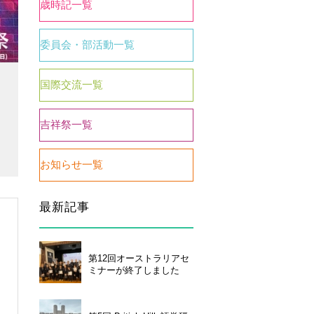
歳時記一覧
委員会・部活動一覧
国際交流一覧
吉祥祭一覧
お知らせ一覧
い合わせ
個人情報保護について
最新記事
第12回オーストラリアセ
ミナーが終了しました