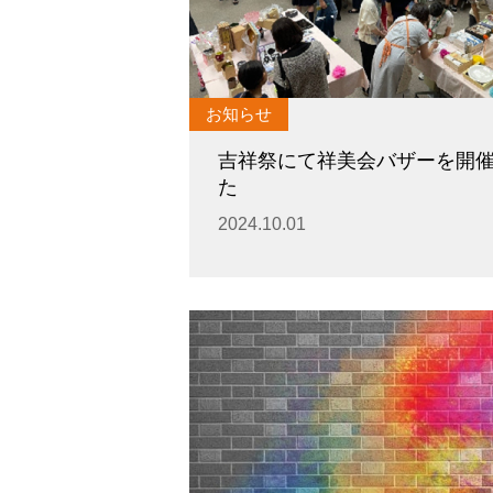
図書館教育
災害への対策
ICT機器の活用
学校紹介動画
祥美会（保護者の会）・
お知らせ
淑美会（卒業生の会）
サポーターズサイト（寄
吉祥祭にて祥美会バザーを開
付金のお願い）
た
2024.10.01
保護者の方へ
在校生の方へ