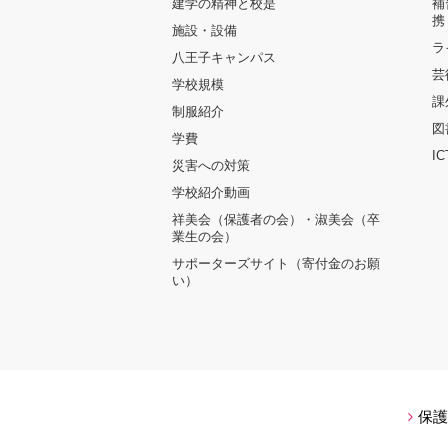
建学の精神と校是
補
携
施設・設備
ラ
八王子キャンパス
芸
学校規模
課
制服紹介
図
学費
I
災害への対策
学校紹介動画
祥美会（保護者の会）・淑美会（卒
業生の会）
サポーターズサイト（寄付金のお願
い）
保護