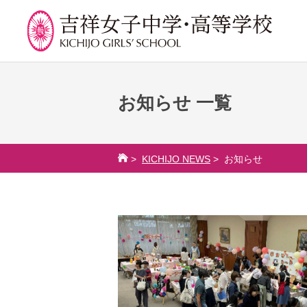
お知らせ 一覧
学校紹介
吉祥での学び
学
校長挨拶
カリキュラム
吉祥
>
KICHIJO NEWS
> お知らせ
沿革
授業、各教科の取り組み
年間
建学の精神と校是
補習・教養講座・公開講
委員
座・高大連携・講習・勉
施設・設備
学校
強合宿
八王子キャンパス
生徒
ライフスキルプログラム
学校規模
芸術教育
制服紹介
課外授業
学費