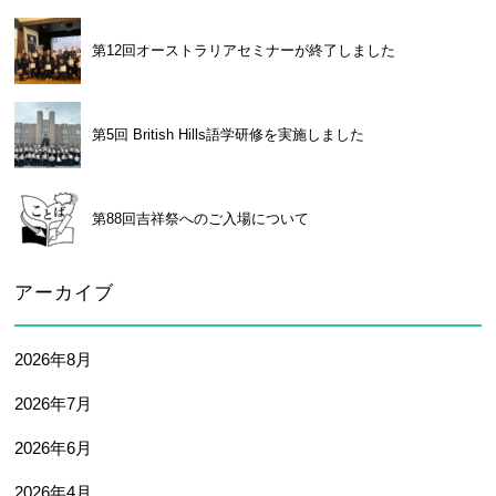
大学合格実績
進路プログラム
第12回オーストラリアセミナーが終了しました
卒業生のメッセージ
卒業生の活躍
国際交流
第5回 British Hills語学研修を実施しました
国際交流行事
1年留学の制度
1年留学の留学先
第88回吉祥祭へのご入場について
本校の姉妹校・友好校
入試関連情報
アーカイブ
学校説明会等イベント情報
デジタルパンフレット
2026年8月
募集要項
入試結果
2026年7月
入試問題
入試Q&A
2026年6月
保護者の方へ
在校生の方へ
2026年4月