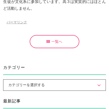
生徒が文化系に参加しています。高３は実質的にはほとん
カリキュラム
授業、各教科の取り組み
ど活動しません。
補習・教養講座・公開講座・
ライフスキルプログラム
高大連携・講習・勉強合宿
パーマリンク
芸術教育
課外授業
一覧へ
図書館教育
ICT機器の活用
学校生活
吉祥の一日
年間行事
カテゴリー
委員会活動・部活動
学校生活Q&A
カテゴリーを選択する
生徒居住地・通学時間
進路・進学
最新記事