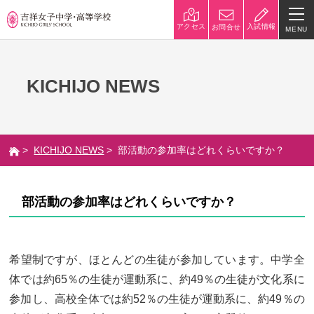
入試情報
アクセス
お問合せ
MENU
学校紹介
KICHIJO NEWS
校長挨拶
沿革
建学の精神と校是
施設・設備
>
KICHIJO NEWS
> 部活動の参加率はどれくらいですか？
八王子キャンパス
学校規模
制服紹介
学費
部活動の参加率はどれくらいですか？
災害への対策
学校紹介動画
祥美会（保護者の会）・淑美
サポーターズサイト（寄付金
希望制ですが、ほとんどの生徒が参加しています。中学全
会（卒業生の会）
のお願い）
体では約65％の生徒が運動系に、約49％の生徒が文化系に
吉祥での学び
参加し、高校全体では約52％の生徒が運動系に、約49％の