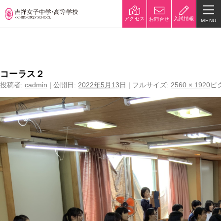
入試情報
アクセス
お問合せ
MENU
←
コーラス部
学校紹介
校長挨拶
沿革
コーラス２
投稿者:
cadmin
|
公開日:
2022年5月13日
|
フルサイズ:
2560 × 1920
ピ
建学の精神と校是
施設・設備
八王子キャンパス
学校規模
制服紹介
学費
災害への対策
学校紹介動画
祥美会（保護者の会）・淑美
サポーターズサイト（寄付金
会（卒業生の会）
のお願い）
吉祥での学び