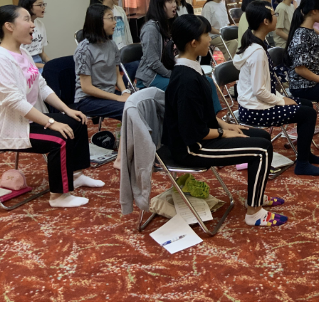
カリキュラム
授業、各教科の取り組み
補習・教養講座・公開講座・
ライフスキルプログラム
高大連携・講習・勉強合宿
芸術教育
課外授業
図書館教育
ICT機器の活用
学校生活
吉祥の一日
年間行事
委員会活動・部活動
学校生活Q&A
生徒居住地・通学時間
進路・進学