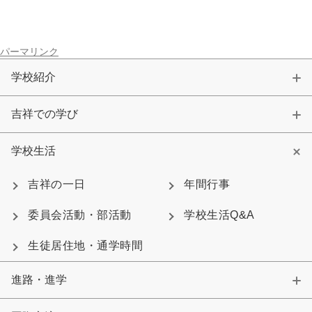
大学合格実績
進路プログラム
卒業生のメッセージ
卒業生の活躍
パーマリンク
国際交流
学校紹介
国際交流行事
1年留学の制度
吉祥での学び
1年留学の留学先
本校の姉妹校・友好校
学校生活
入試関連情報
吉祥の一日
年間行事
学校説明会等イベント情報
デジタルパンフレット
委員会活動・部活動
学校生活Q&A
募集要項
入試結果
生徒居住地・通学時間
入試問題
入試Q&A
進路・進学
保護者の方へ
在校生の方へ