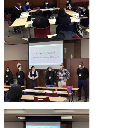
カリキュラム
授業、各教科の取り組み
補習・教養講座・公開講座・
ライフスキルプログラム
高大連携・講習・勉強合宿
芸術教育
課外授業
図書館教育
ICT機器の活用
学校生活
吉祥の一日
年間行事
委員会活動・部活動
学校生活Q&A
生徒居住地・通学時間
進路・進学