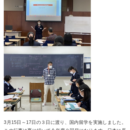
大学合格実績
進路プログラム
卒業生のメッセージ
卒業生の活躍
国際交流
国際交流行事
1年留学の制度
1年留学の留学先
本校の姉妹校・友好校
入試関連情報
学校説明会等イベント情報
デジタルパンフレット
募集要項
入試結果
入試問題
入試Q&A
3月15日～17日の３日に渡り、国内留学を実施しました。
保護者の方へ
在校生の方へ