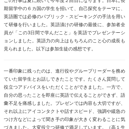
この行事は夏に続いて今年度２回目になります。日本に長
卒業生及び卒業生保護者の方へ
KICHIJO NEWS
期留学中の６カ国の学生を招いて、自己探究をテーマに、
アクセス
お問い合わせ
個人情報保護について
英語圏では必修のパブリック・スピーキングの手法を用い
て研修を行いました。英語漬けの研修の最後に、参加者全
員が「この3日間で学んだこと」を英語でプレゼンテーシ
ョンしました。英語力の向上はもちろんのこと心の成長も
見られました。以下は参加生徒の感想です。
一番印象に残ったのは、進行役やグループリーダーを務め
ていた留学生とお話しできたことです。たくさん質問して
役立つアドバイスをいただくことができました。一方で、
自分の思ったことを即座に英語で伝えることができず、語
彙不足を痛感しました。プレゼンでは内容も大切ですが、
それ以上にアイコンタクトや話すスピード、強調や緩急の
つけ方などによって聞き手の印象が大きく変わることに気
づきました。大変役立つ研修で満足しています。（高１生