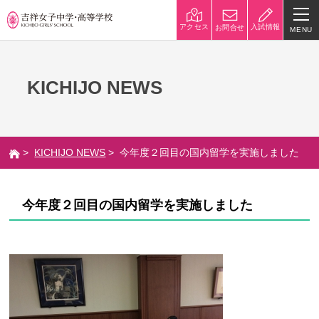
入試情報
アクセス
お問合せ
MENU
学校紹介
KICHIJO NEWS
校長挨拶
沿革
建学の精神と校是
施設・設備
>
KICHIJO NEWS
> 今年度２回目の国内留学を実施しました
八王子キャンパス
学校規模
制服紹介
学費
今年度２回目の国内留学を実施しました
災害への対策
学校紹介動画
祥美会（保護者の会）・淑美
サポーターズサイト（寄付金
会（卒業生の会）
のお願い）
吉祥での学び