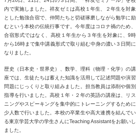
7月20日、21日、24日の３日間、「祥友ゼミナール」を校
内で実施しました。祥友ゼミは高校１年生、２年生を対象
とした勉強合宿で、仲間たちと切磋琢磨しながら勉学に励
むという本校の伝統行事です。今年度はコロナ禍のため、
合宿形式ではなく、高校１年生から３年生を対象に、9時
から16時まで集中講義形式で取り組む中身の濃い３日間に
なりました。
歴史（日本史・世界史）、数学、理科（物理・化学）の講
座では、生徒たちは蓄えた知識を活用して記述問題や演習
問題にじっくりと取り組みました。担当教員は添削や個別
指導を行いました。高校１年・２年の英語の講座は、リス
ニングやスピーキングを集中的にトレーニングするために
少人数で行いました。本校の卒業生や高大連携を結んでい
る東京学芸大学の学生さんにTeaching Assistantをお願いし
ました。