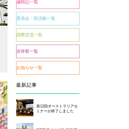
歳時記一覧
委員会・部活動一覧
国際交流一覧
吉祥祭一覧
お知らせ一覧
い合わせ
個人情報保護について
最新記事
第12回オーストラリアセ
ミナーが終了しました