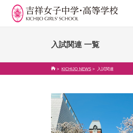
入試関連 一覧
学校紹介
吉祥での学び
学
校長挨拶
カリキュラム
吉祥
>
KICHIJO NEWS
> 入試関連
沿革
授業、各教科の取り組み
年間
建学の精神と校是
補習・教養講座・公開講
委員
座・高大連携・講習・勉
施設・設備
学校
強合宿
八王子キャンパス
生徒
ライフスキルプログラム
学校規模
芸術教育
制服紹介
課外授業
学費