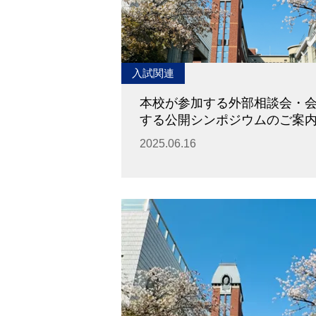
図書館教育
災害への対策
ICT機器の活用
学校紹介動画
祥美会（保護者の会）・
入試関連
淑美会（卒業生の会）
サポーターズサイト（寄
本校が参加する外部相談会・
付金のお願い）
する公開シンポジウムのご案
2025.06.16
保護者の方へ
在校生の方へ