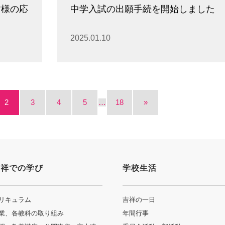
皆様の応
中学入試の出願手続を開始しました
2025.01.10
2
3
4
5
…
18
»
吉祥での学び
学校生活
リキュラム
吉祥の一日
業、各教科の取り組み
年間行事