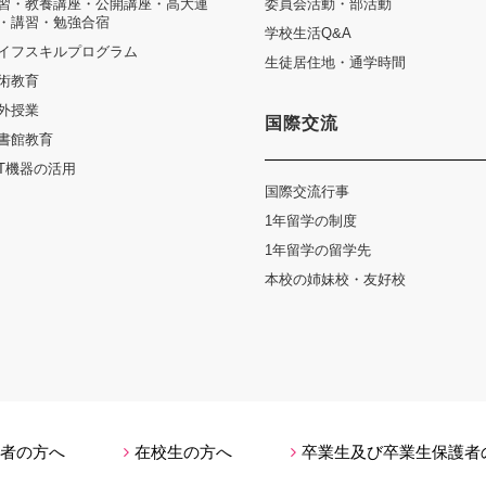
習・教養講座・公開講座・高大連
委員会活動・部活動
・講習・勉強合宿
学校生活Q&A
イフスキルプログラム
生徒居住地・通学時間
術教育
外授業
国際交流
書館教育
CT機器の活用
国際交流行事
1年留学の制度
1年留学の留学先
本校の姉妹校・友好校
者の方へ
在校生の方へ
卒業生及び卒業生保護者