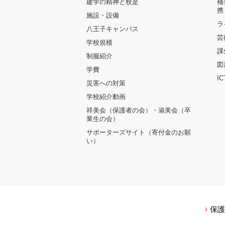
建学の精神と校是
補
携
施設・設備
ラ
八王子キャンパス
芸
学校規模
課
制服紹介
図
学費
I
災害への対策
学校紹介動画
祥美会（保護者の会）・淑美会（卒
業生の会）
サポーターズサイト（寄付金のお願
い）
保護