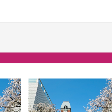
校生活
進路・進学
国際交流
の一日
大学合格実績
国際交流行事
行事
進路プログラム
1年留学の制度
会活動・部活動
卒業生のメッセージ
1年留学の留学先
生活Q&A
卒業生の活躍
本校の姉妹校・友好校
居住地・通学時間