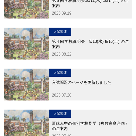
第５回学校説明会10/11(水) 10/14(土) のご
案内
カリキュラム
授業、各教科の取り組み
2023.09.19
補習・教養講座・公開講座・
ライフスキルプログラム
高大連携・講習・勉強合宿
入試関連
芸術教育
課外授業
第４回学校説明会 9/13(水) 9/16(土) のご
案内
図書館教育
ICT機器の活用
2023.08.22
学校生活
入試関連
入試問題のページを更新しました
吉祥の一日
年間行事
2023.07.20
委員会活動・部活動
学校生活Q&A
生徒居住地・通学時間
入試関連
夏休み中の個別学校見学（複数家庭合同）
進路・進学
のご案内