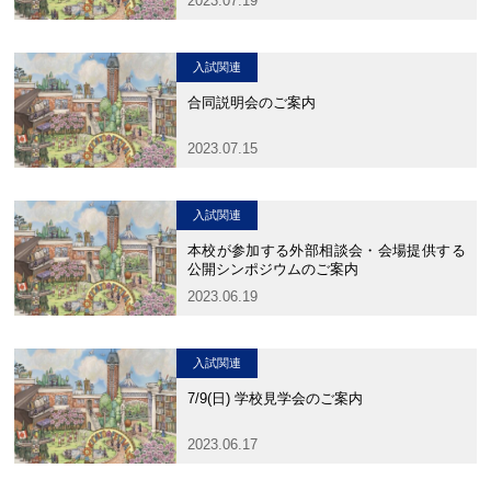
2023.07.19
大学合格実績
進路プログラム
卒業生のメッセージ
卒業生の活躍
入試関連
合同説明会のご案内
国際交流
2023.07.15
国際交流行事
1年留学の制度
入試関連
1年留学の留学先
本校の姉妹校・友好校
本校が参加する外部相談会・会場提供する
公開シンポジウムのご案内
入試関連情報
2023.06.19
学校説明会等イベント情報
デジタルパンフレット
入試関連
募集要項
入試結果
7/9(日) 学校見学会のご案内
入試問題
入試Q&A
2023.06.17
保護者の方へ
在校生の方へ