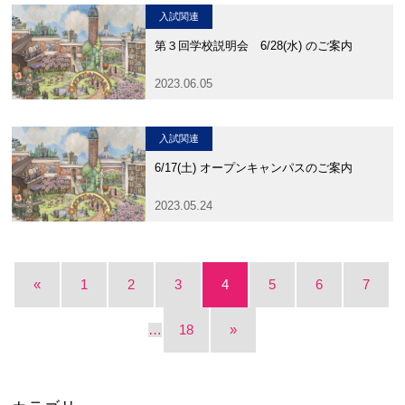
卒業生及び卒業生保護者の方へ
KICHIJO NEWS
入試関連
アクセス
お問い合わせ
個人情報保護について
第３回学校説明会 6/28(水) のご案内
2023.06.05
入試関連
6/17(土) オープンキャンパスのご案内
2023.05.24
«
1
2
3
4
5
6
7
…
18
»