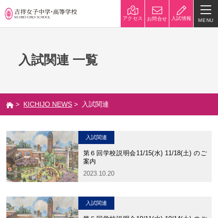
入試情報
アクセス
お問合せ
MENU
学校紹介
入試関連 一覧
校長挨拶
沿革
建学の精神と校是
施設・設備
>
KICHIJO NEWS
> 入試関連
八王子キャンパス
学校規模
制服紹介
学費
入試関連
災害への対策
学校紹介動画
第６回学校説明会11/15(水) 11/18(土) のご
案内
祥美会（保護者の会）・淑美
サポーターズサイト（寄付金
2023.10.20
会（卒業生の会）
のお願い）
入試関連
吉祥での学び