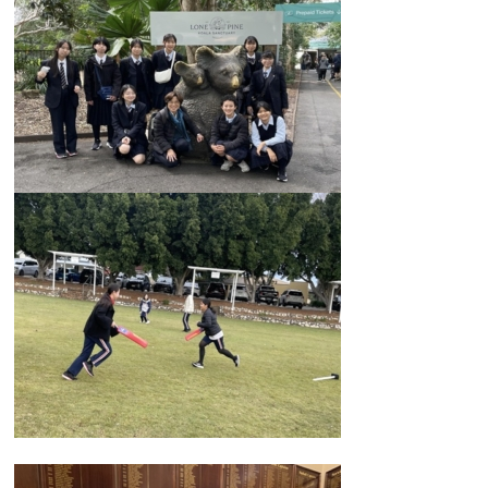
大学合格実績
進路プログラム
卒業生のメッセージ
卒業生の活躍
国際交流
国際交流行事
1年留学の制度
1年留学の留学先
本校の姉妹校・友好校
入試関連情報
学校説明会等イベント情報
デジタルパンフレット
募集要項
入試結果
入試問題
入試Q&A
保護者の方へ
在校生の方へ