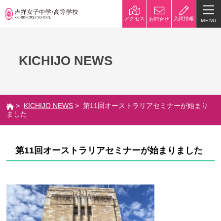
入試情報
アクセス
お問合せ
MENU
学校紹介
KICHIJO NEWS
校長挨拶
沿革
建学の精神と校是
施設・設備
>
KICHIJO NEWS
> 第11回オーストラリアセミナーが始まり
八王子キャンパス
学校規模
ました
制服紹介
学費
第11回オーストラリアセミナーが始まりました
災害への対策
学校紹介動画
祥美会（保護者の会）・淑美
サポーターズサイト（寄付金
会（卒業生の会）
のお願い）
吉祥での学び