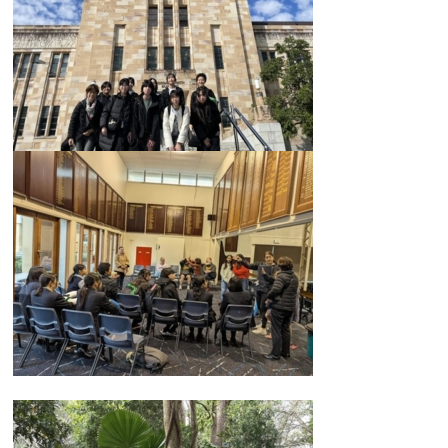
カリキュラム
授業、各教科の取り組み
補習・教養講座・公開講座・
ライフスキルプログラム
高大連携・講習・勉強合宿
芸術教育
課外授業
図書館教育
ICT機器の活用
学校生活
吉祥の一日
年間行事
委員会活動・部活動
学校生活Q&A
生徒居住地・通学時間
進路・進学