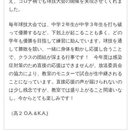
え、コロナ禍でも球技大会の開催を実現させてくれま
した。
毎年球技大会では、中学２年生が中学３年生を打ち破
って優勝するなど、下剋上が起こることも多く、どの
学年も優勝を目指して練習に励んでいます。球技を通
して勝敗を競い、一緒に身体を動かし応援し合うこと
で、クラスの団結が深まる行事です！ 今年度は感染
症対策のため直接の応援はできませんが、放送委員会
の協力により、教室のモニターで試合が生中継される
ことになっています。直接応援の声が届けられないの
は少し残念ですが、教室では盛り上がること間違いな
し。今からとても楽しみです！
（高２ O.A.＆K.A.)