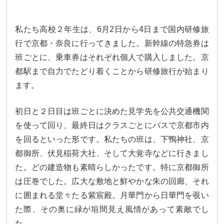
私たち高校２年生は、6月2日から4日まで国内研修旅
行で京都・奈良に行ってきました。新幹線の特急券は
班ごとに、乗車券はそれぞれ個人で購入しました。京
都駅まで自力でたどり着くことから研修旅行が始まり
ます。
初日と２日目は班ごとに決めた見学先を公共交通機関
を使って回り、最終日はクラスごとにバスで京都市内
を回るといった形です。私たちの班は、下鴨神社、京
都御所、伏見稲荷大社、そして大覚寺などに行きまし
た。どの建造物も素晴らしかったです。特に京都御所
は圧巻でした。広大な敷地と鮮やかな朱の回廊、それ
に囲まれる堂々たる紫宸殿。月華門から日華門を覗い
た際、その奥に緑が垣間見え風情があって素敵でし
た。