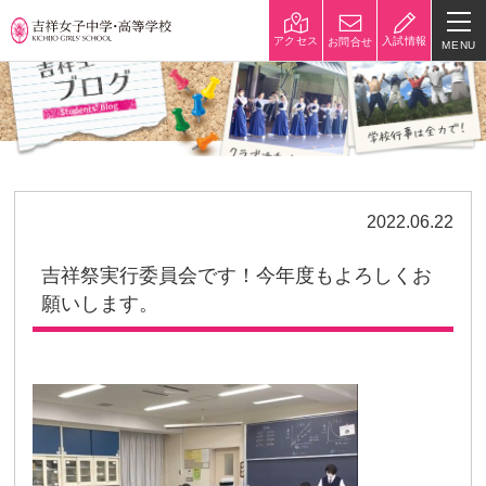
入試情報
アクセス
お問合せ
MENU
学校紹介
校長挨拶
沿革
建学の精神と校是
施設・設備
2022.06.22
八王子キャンパス
学校規模
吉祥祭実行委員会です！今年度もよろしくお
制服紹介
学費
願いします。
災害への対策
学校紹介動画
祥美会（保護者の会）・淑美
サポーターズサイト（寄付金
会（卒業生の会）
のお願い）
吉祥での学び