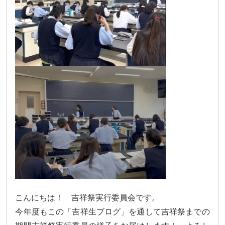
カリキュラム
授業、各教科の取り組み
補習・教養講座・公開講座・
ライフスキルプログラム
高大連携・講習・勉強合宿
芸術教育
課外授業
図書館教育
ICT機器の活用
学校生活
吉祥の一日
年間行事
委員会活動・部活動
学校生活Q&A
生徒居住地・通学時間
こんにちは！ 吉祥祭実行委員会です。
進路・進学
今年度もこの「吉祥生ブログ」を通して吉祥祭までの