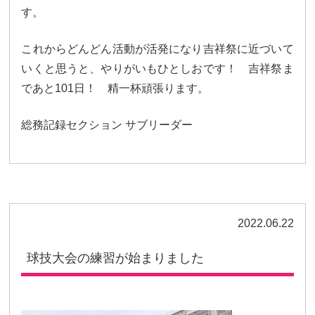
卒業生及び卒業生保護者の方へ
KICHIJO NEWS
す。
アクセス
お問い合わせ
個人情報保護について
これからどんどん活動が活発になり吉祥祭に近づいて
いくと思うと、やりがいもひとしおです！ 吉祥祭ま
であと101日！ 精一杯頑張ります。
総務記録セクション サブリーダー
2022.06.22
球技大会の練習が始まりました