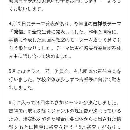
期間吉祥祭実行委員の様子をお届けします！ よろし
大学合格実績
進路プログラム
くお願いします。
卒業生のメッセージ
卒業生の活躍
4月20日にテーマ発表があり、今年度の
吉祥祭テーマ
国際交流
「発信」
を全校生徒に発表しました。昨年と同様に、
事前に作成した動画を教室のモニターを通して見ても
国際交流行事
1年留学の制度
らう形となりました。テーマは吉祥祭実行委員が春休
み中に話し合って決めました。
1年留学の留学先
本校の姉妹校・友好校
5月にはクラス、部、委員会、有志団体の責任者会を
入試関連情報
行いました。学校全体が少しずつ吉祥祭に向けて動き
学校説明会等イベント情報
デジタルパンフレット
出しました。
募集要項
入試結果
6月に入って各団体の参加ジャンルが決定しました。
吉祥では展示を除くジャンルの規定数が決まっている
入試問題
入試Q&A
ため、規定数を超えた場合は各団体から提出された情
報をもとに慎重に審査を行う「5月審査」がありま
保護者の方へ
在校生の方へ