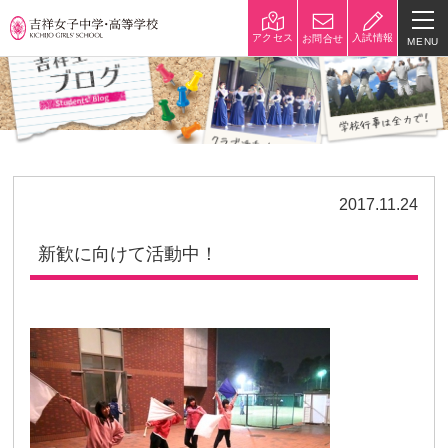
入試情報
アクセス
お問合せ
MENU
学校紹介
校長挨拶
沿革
建学の精神と校是
施設・設備
2017.11.24
八王子キャンパス
学校規模
新歓に向けて活動中！
制服紹介
学費
災害への対策
学校紹介動画
祥美会（保護者の会）・淑美
サポーターズサイト（寄付金
会（卒業生の会）
のお願い）
吉祥での学び