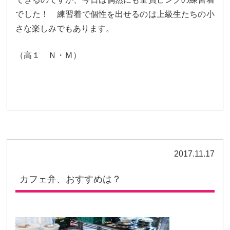
大学合格実績
進路プログラム
でした！ 練習着で個性を出せるのは上級生たちの小
さな楽しみでもあります。
卒業生のメッセージ
卒業生の活躍
国際交流
（高１ Ｎ・Ｍ）
国際交流行事
1年留学の制度
1年留学の留学先
本校の姉妹校・友好校
入試関連情報
学校説明会等イベント情報
デジタルパンフレット
2017.11.17
募集要項
入試結果
カフェ弁、おすすめは？
入試問題
入試Q&A
保護者の方へ
在校生の方へ