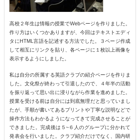
高校２年生は情報の授業で
Web
ページを作りました。
作り方はいくつかありますが、今回はテキストエディ
タに
HTML
言語を記述する方法でした。
３ページ作成
して相互にリンクを貼り、
各ページに１枚以上画像を
表示するようにしました。
私は自分の所属する英語クラブの紹介ページを作りま
した。
文化祭が終わって引退したので、
４年半の活動
を振り返って思い出に浸りながら作業を進めました。
授業を受ける前は自分には到底無理だと思っていまし
たが、
手順が書いてあるプリントや丁寧な説明などで
操作方法もわかるよ
うになってきて完成させることが
できました。完成後は５
~
６人
のグループに分かれて
発表会を行いました。
クラブ紹介だけでなく、国内研