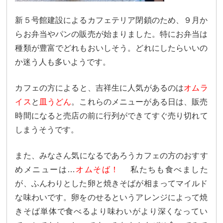
新５号館建設によるカフェテリア閉鎖のため、
９月か
らお弁当やパンの販売が始まりました。
特にお弁当は
種類が豊富でどれもおいしそう。
どれにしたらいいの
か迷う人も多いようです。
カフェの方によると、吉祥生に人気があるのは
オムラ
イス
と
皿う
どん
。これらのメニューがある日は、
販売
時間になると売店の前に行列ができてすぐ売り切れて
しまうそ
うです。
また、みなさん気になるであろうカフェの方のおすす
めメニューは…
オムそば！
私たちも食べました
が、
ふんわりとした卵と焼きそばが相まってマイルド
な味わいです。
卵をのせるというアレンジによって焼
きそば単体で食べるより味わ
いがより深くなってい