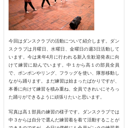
カリキュラム
授業、各教科の取り組み
補習・教養講座・公開講座・
ライフスキルプログラム
高大連携・講習・勉強合宿
芸術教育
課外授業
今回はダンスクラブの活動について紹介します。ダン
スクラブは月曜日、水曜日、金曜日の週3日活動して
図書館教育
ICT機器の活用
います。今は来年4月に行われる新入生歓迎発表に向
学校生活
けて練習に励んでいます。中１から高１の部員全員
で、ポンポンやリング、フラッグを使い、隊形移動し
吉祥の一日
年間行事
ながら踊ります。まだ練習は始まったばかりですが、
本番に向けて練習を積み重ね、全員できれいにそろっ
委員会活動・部活動
学校生活Q&A
た踊りができるように頑張りたいと思います。
生徒居住地・通学時間
写真は高１部員の練習の様子です。ダンスクラブでは
進路・進学
中３からは自分で選んだ練習着を着て活動することが
できるのですが、今日は偶然にも全員ピンクの練習着