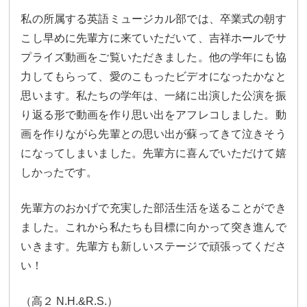
大学合格実績
進路プログラム
私の所属する英語ミュージカル部では、卒業式の朝す
こし早めに先輩方に来ていただいて、吉祥ホールでサ
卒業生のメッセージ
卒業生の活躍
プライズ動画をご覧いただきました。他の学年にも協
国際交流
力してもらって、愛のこもったビデオになったかなと
思います。私たちの学年は、一緒に出演した公演を振
国際交流行事
1年留学の制度
り返る形で動画を作り思い出をアフレコしました。動
画を作りながら先輩との思い出が蘇ってきて泣きそう
1年留学の留学先
本校の姉妹校・友好校
になってしまいました。先輩方に喜んでいただけて嬉
入試関連情報
しかったです。
学校説明会等イベント情報
デジタルパンフレット
先輩方のおかげで充実した部活生活を送ることができ
ました。これから私たちも目標に向かって突き進んで
募集要項
入試結果
いきます。先輩方も新しいステージで頑張ってくださ
入試問題
入試Q&A
い！
（高２ N.H.&R.S.）
保護者の方へ
在校生の方へ