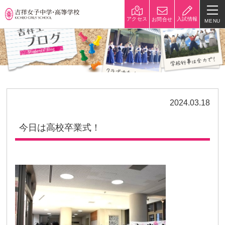
入試情報
アクセス
お問合せ
MENU
学校紹介
校長挨拶
沿革
建学の精神と校是
施設・設備
2024.03.18
八王子キャンパス
学校規模
今日は高校卒業式！
制服紹介
学費
災害への対策
学校紹介動画
祥美会（保護者の会）・淑美
サポーターズサイト（寄付金
会（卒業生の会）
のお願い）
吉祥での学び