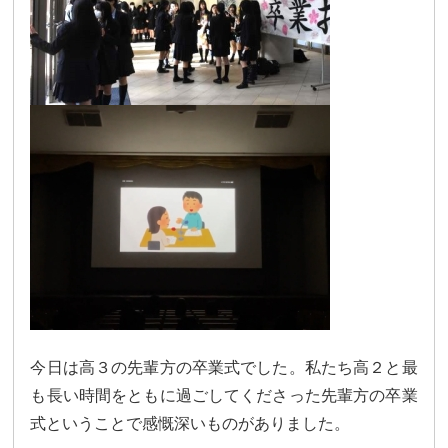
カリキュラム
授業、各教科の取り組み
補習・教養講座・公開講座・
ライフスキルプログラム
高大連携・講習・勉強合宿
芸術教育
課外授業
図書館教育
ICT機器の活用
学校生活
吉祥の一日
年間行事
委員会活動・部活動
学校生活Q&A
生徒居住地・通学時間
今日は高３の先輩方の卒業式でした。私たち高２と最
も長い時間をともに過ごしてくださった先輩方の卒業
進路・進学
式ということで感慨深いものがありました。