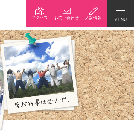
アクセス
お問い合わせ
入試情報
MENU
入試関連情報
学校説明会等イベント情
報
デジタルパンフレット
募集要項
入試結果
入試問題
入試Q&A