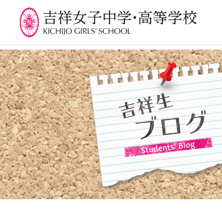
学校紹介
吉祥での学び
学
校長挨拶
カリキュラム
吉祥
沿革
授業、各教科の取り組み
年間
建学の精神と校是
補習・教養講座・公開講
委員
座・高大連携・講習・勉
施設・設備
学校
強合宿
八王子キャンパス
生徒
ライフスキルプログラム
学校規模
芸術教育
制服紹介
課外授業
学費