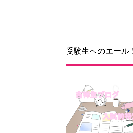
図書館教育
災害への対策
ICT機器の活用
学校紹介動画
祥美会（保護者の会）・
淑美会（卒業生の会）
サポーターズサイト（寄
付金のお願い）
受験生へのエール
保護者の方へ
在校生の方へ