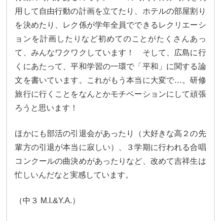
大学合格実績
進路プログラム
用して自由行動の計画を立てたり、ホテルの部屋割り
を決めたり、レク係が学年全員でできるレクリエーシ
卒業生のメッセージ
卒業生の活躍
ョンを計画したりなど初めてのことがたくさんあっ
国際交流
て、みんなワクワクしています！ そして、広島に行
くにあたって、平和学習の一環で「平和」に関する論
国際交流行事
1年留学の制度
文を書いています。これがもう本当に大変で…。研修
旅行に行くことをなんとかモチベーションにして頑張
1年留学の留学先
本校の姉妹校・友好校
ろうと思います！
入試関連情報
ほかにも部活の引退会があったり（大好きな高２の先
学校説明会等イベント情報
デジタルパンフレット
輩方の引退が本当に寂しい）、３学期に行われる合唱
コンクールの曲決めがあったりなど、改めて吉祥生は
募集要項
入試結果
忙しいんだなと実感しています。
入試問題
入試Q&A
（中３ M.I.&Y.A.）
保護者の方へ
在校生の方へ