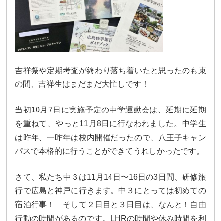
カリキュラム
授業、各教科の取り組み
補習・教養講座・公開講座・
ライフスキルプログラム
高大連携・講習・勉強合宿
芸術教育
課外授業
吉祥祭や定期考査が終わり落ち着いたと思ったのも束
の間、吉祥生はまだまだ大忙しです！
図書館教育
ICT機器の活用
当初10月7日に実施予定の中学運動会は、延期に延期
学校生活
を重ねて、やっと11月8日に行なわれました。中学生
吉祥の一日
年間行事
は昨年、一昨年は校内開催だったので、八王子キャン
パスで本格的に行うことができてうれしかったです。
委員会活動・部活動
学校生活Q&A
さて、私たち中３は11月14日〜16日の3日間、研修旅
生徒居住地・通学時間
行で広島と神戸に行きます。中３にとっては初めての
進路・進学
宿泊行事！ そして２日目と３日目は、なんと！自由
行動の時間があるのです。LHRの時間や休み時間を利