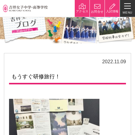
入試情報
アクセス
お問合せ
MENU
学校紹介
校長挨拶
沿革
建学の精神と校是
施設・設備
2022.11.09
八王子キャンパス
学校規模
もうすぐ研修旅行！
制服紹介
学費
災害への対策
学校紹介動画
祥美会（保護者の会）・淑美
サポーターズサイト（寄付金
会（卒業生の会）
のお願い）
吉祥での学び