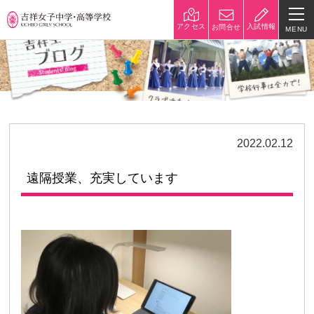
入試情報
アクセス
お問合せ
MENU
学校紹介
校長挨拶
沿革
建学の精神と校是
施設・設備
2022.02.12
八王子キャンパス
学校規模
遠隔授業、充実しています
制服紹介
学費
災害への対策
学校紹介動画
祥美会（保護者の会）・淑美
サポーターズサイト（寄付金
会（卒業生の会）
のお願い）
吉祥での学び