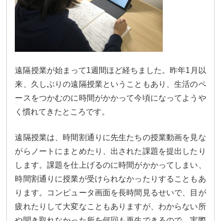
カリキュラム
授業、各教科の取り組み
補習・教養講座・公開講座・
ライフスキルプログラム
高大連携・講習・勉強合宿
芸術教育
課外授業
遠隔授業が始まって1週間ほど経ちました。昨年1月以
来、久しぶりの遠隔授業ということもあり、生活のペ
図書館教育
ICT機器の活用
ースをつかむのに時間がかかって今頃になってようや
学校生活
く慣れてきたところです。
吉祥の一日
年間行事
遠隔授業は、時間割通りに先生たちの授業動画を見な
がらノートにまとめたり、出された課題を提出したり
委員会活動・部活動
学校生活Q&A
します。課題を仕上げるのに時間がかかってしまい、
時間割通りに授業が受けられなかったりすることもあ
生徒居住地・通学時間
ります。コンピュータ画面を長時間見るせいで、目が
進路・進学
疲れたりして大変なこともありますが、わからない所
や聞き取れなかった所を何回も再生できるので、実際