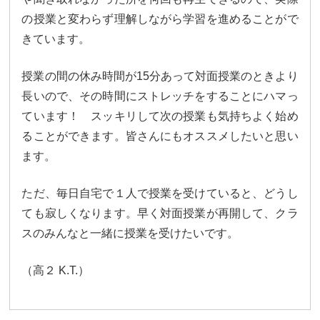
大学合格実績
進路プログラム
の授業と変わらず理解しながら学習を進めることがで
きています。
卒業生のメッセージ
卒業生の活躍
国際交流
授業の間の休み時間が15分あって対面授業のときより
長いので、その時間にストレッチをすることにハマっ
国際交流行事
1年留学の制度
ています！ スッキリして次の授業も気持ちよく始め
ることができます。皆さんにもオススメしたいと思い
1年留学の留学先
本校の姉妹校・友好校
ます。
入試関連情報
ただ、毎日自宅で１人で授業を受けていると、どうし
学校説明会等イベント情報
デジタルパンフレット
ても寂しくなります。早く対面授業が再開して、クラ
スのみんなと一緒に授業を受けたいです。
募集要項
入試結果
（高２ K.T.）
入試問題
入試Q&A
保護者の方へ
在校生の方へ